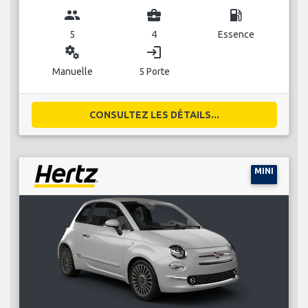
group
business_center
local_gas_station
5
4
Essence
miscellaneous_services
login
Manuelle
5 Porte
CONSULTEZ LES DÉTAILS...
MINI