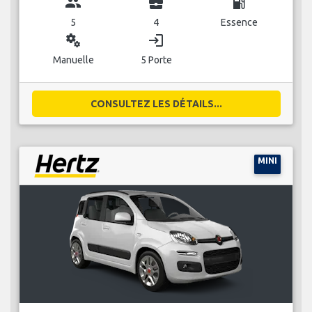
group
business_center
local_gas_station
5
4
Essence
miscellaneous_services
login
Manuelle
5 Porte
CONSULTEZ LES DÉTAILS...
MINI