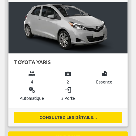
TOYOTA YARIS
group
business_center
local_gas_station
4
2
Essence
miscellaneous_services
login
Automatique
3 Porte
CONSULTEZ LES DÉTAILS...