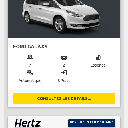
FORD GALAXY
group
business_center
local_gas_station
7
2
Essence
miscellaneous_services
login
Automatique
5 Porte
CONSULTEZ LES DÉTAILS...
BERLINE INTERMÉDIAIRE