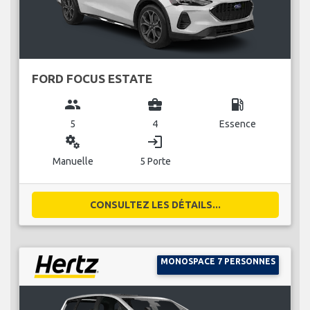
FORD FOCUS ESTATE
group
business_center
local_gas_station
5
4
Essence
miscellaneous_services
login
Manuelle
5 Porte
CONSULTEZ LES DÉTAILS...
MONOSPACE 7 PERSONNES