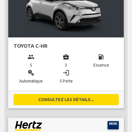
TOYOTA C-HR
group
business_center
local_gas_station
5
3
Essence
miscellaneous_services
login
Automatique
5 Porte
CONSULTEZ LES DÉTAILS...
MINI