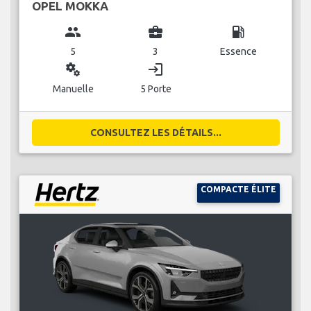
OPEL MOKKA
group
business_center
local_gas_station
5
3
Essence
miscellaneous_services
login
Manuelle
5 Porte
CONSULTEZ LES DÉTAILS...
COMPACTE ÉLITE