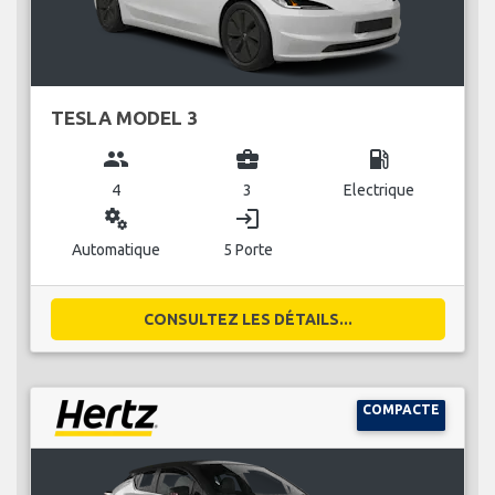
TESLA MODEL 3
group
business_center
local_gas_station
4
3
Electrique
miscellaneous_services
login
Automatique
5 Porte
CONSULTEZ LES DÉTAILS...
COMPACTE