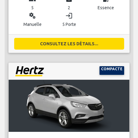
5
2
Essence
miscellaneous_services
login
Manuelle
5 Porte
CONSULTEZ LES DÉTAILS...
COMPACTE