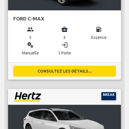
FORD C-MAX
group
business_center
local_gas_station
5
3
Essence
miscellaneous_services
login
Manuelle
5 Porte
CONSULTEZ LES DÉTAILS...
BREAK