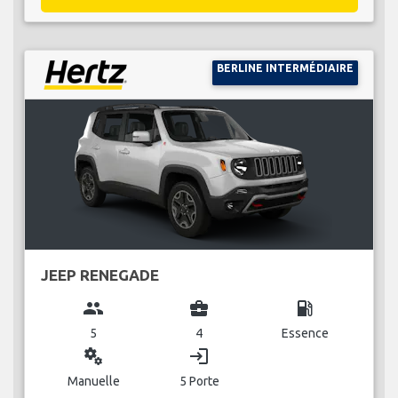
BERLINE INTERMÉDIAIRE
JEEP RENEGADE
group
business_center
local_gas_station
5
4
Essence
miscellaneous_services
login
Manuelle
5 Porte