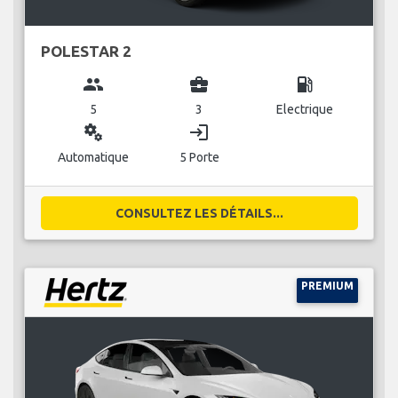
POLESTAR 2
group
business_center
local_gas_station
5
3
Electrique
miscellaneous_services
login
Automatique
5 Porte
CONSULTEZ LES DÉTAILS...
PREMIUM