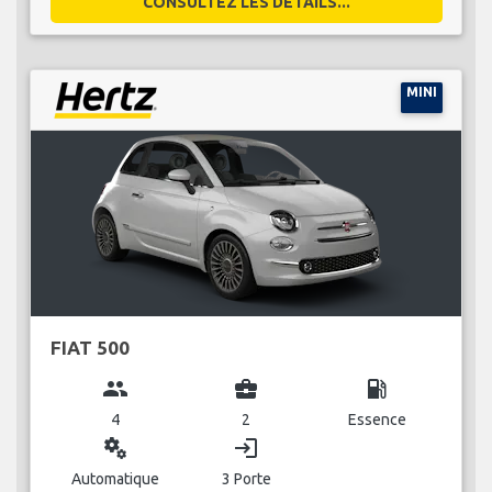
CONSULTEZ LES DÉTAILS...
MINI
FIAT 500
group
business_center
local_gas_station
4
2
Essence
miscellaneous_services
login
Automatique
3 Porte