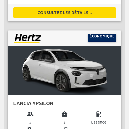
CONSULTEZ LES DÉTAILS...
ÉCONOMIQUE
LANCIA YPSILON
group
business_center
local_gas_station
5
2
Essence