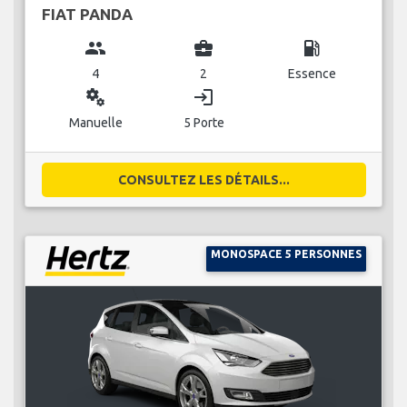
FIAT PANDA
group
business_center
local_gas_station
4
2
Essence
miscellaneous_services
login
Manuelle
5 Porte
CONSULTEZ LES DÉTAILS...
MONOSPACE 5 PERSONNES