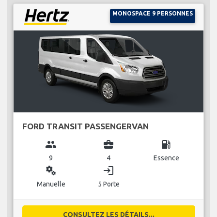
MONOSPACE 9 PERSONNES
FORD TRANSIT PASSENGERVAN
group
business_center
local_gas_station
9
4
Essence
miscellaneous_services
login
Manuelle
5 Porte
CONSULTEZ LES DÉTAILS...