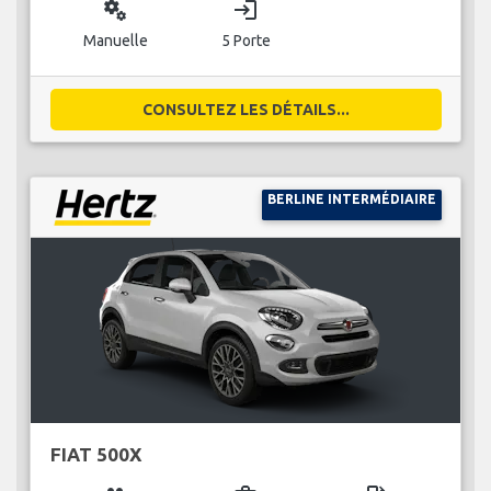
miscellaneous_services
login
Manuelle
5 Porte
CONSULTEZ LES DÉTAILS...
BERLINE INTERMÉDIAIRE
FIAT 500X