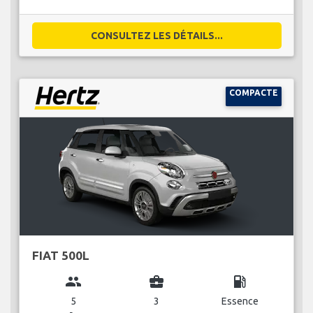
CONSULTEZ LES DÉTAILS...
COMPACTE
FIAT 500L
group
business_center
local_gas_station
5
3
Essence