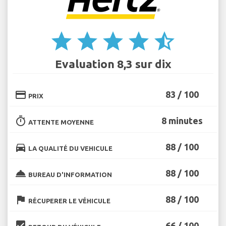
star
star
star
star
star_half
Evaluation 8,3 sur dix
credit_card
83 / 100
PRIX
timer
8 minutes
ATTENTE MOYENNE
directions_car
88 / 100
LA QUALITÉ DU VEHICULE
room_service
88 / 100
BUREAU D'INFORMATION
flag
88 / 100
RÉCUPERER LE VÉHICULE
beenhere
66 / 100