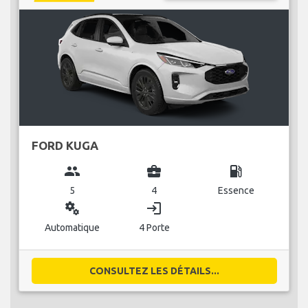
FORD KUGA
group
business_center
local_gas_station
5
4
Essence
miscellaneous_services
login
Automatique
4 Porte
CONSULTEZ LES DÉTAILS...