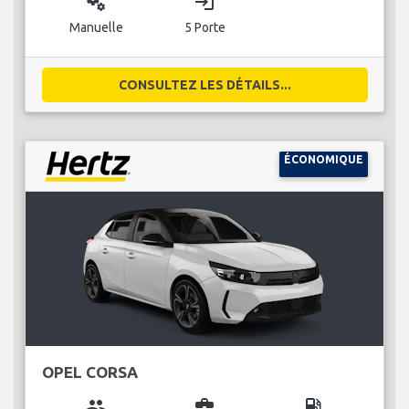
miscellaneous_services
login
Manuelle
5 Porte
CONSULTEZ LES DÉTAILS...
ÉCONOMIQUE
OPEL CORSA
group
business_center
local_gas_station