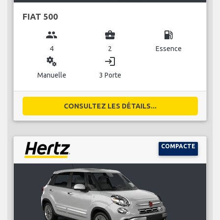
FIAT 500
group
business_center
local_gas_station
4
2
Essence
miscellaneous_services
login
Manuelle
3 Porte
CONSULTEZ LES DÉTAILS...
COMPACTE