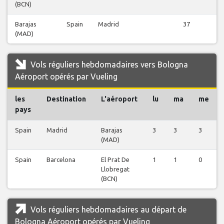
(BCN)
Barajas
Spain
Madrid
37
(MAD)
Vols réguliers hebdomadaires vers Bologna
Aéroport opérés par Vueling
les
Destination
L'aéroport
lu
ma
me
pays
Spain
Madrid
Barajas
3
3
3
(MAD)
Spain
Barcelona
El Prat De
1
1
0
Llobregat
(BCN)
Vols réguliers hebdomadaires au départ de
Bologna Aéroport opérés par Vueling