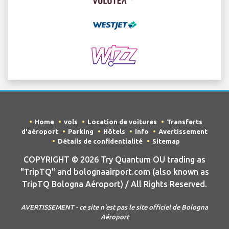
Home
vols
Location de voitures
Transferts
d'aéroport
Parking
Hôtels
Info
Avertissement
Détails de confidentialité
Sitemap
COPYRIGHT © 2026 Try Quantum OU trading as
"TripTQ" and bolognaairport.com (also known as
TripTQ Bologna Aéroport) / All Rights Reserved.
AVERTISSEMENT - ce site n'est pas le site officiel de Bologna
Aéroport