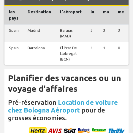
les
Destination
L'aéroport
lu
ma
me
pays
Spain
Madrid
Barajas
3
3
3
(MAD)
Spain
Barcelona
El Prat De
1
1
0
Llobregat
(BCN)
Planifier des vacances ou un
voyage d'affaires
Pré-réservation
Location de voiture
chez Bologna Aéroport
pour de
grosses économies.