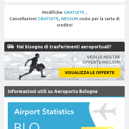
Modifiche
GRATUITE
,
Cancellazioni
GRATUITE
,
NESSUN
costo per la carta di
credito!
airport_shuttle
Hai bisogno di trasferimenti aeroportuali?
VEDI LE NOSTRE
OFFERTE MIGLIORI
VISUALIZZA LE OFFERTE
Informazioni utili su Aeroporto Bologna