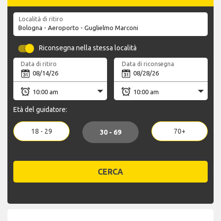
Località di ritiro
Riconsegna nella stessa località
Data di ritiro
Data di riconsegna
Età del guidatore:
18 - 29
70+
30 - 69
CERCA