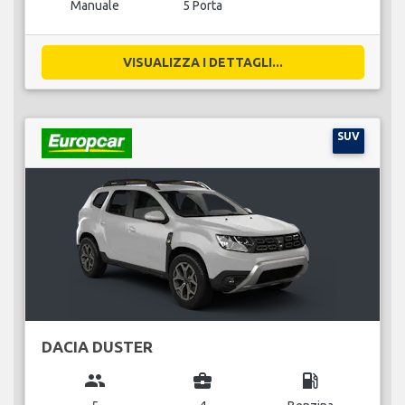
Manuale
5 Porta
VISUALIZZA I DETTAGLI...
SUV
DACIA DUSTER
group
business_center
local_gas_station