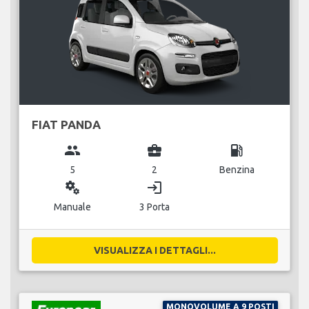
FIAT PANDA
group
business_center
local_gas_station
5
2
Benzina
miscellaneous_services
login
Manuale
3 Porta
VISUALIZZA I DETTAGLI...
MONOVOLUME A 9 POSTI