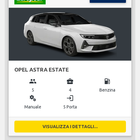
OPEL ASTRA ESTATE
group
business_center
local_gas_station
5
4
Benzina
miscellaneous_services
login
Manuale
5 Porta
VISUALIZZA I DETTAGLI...