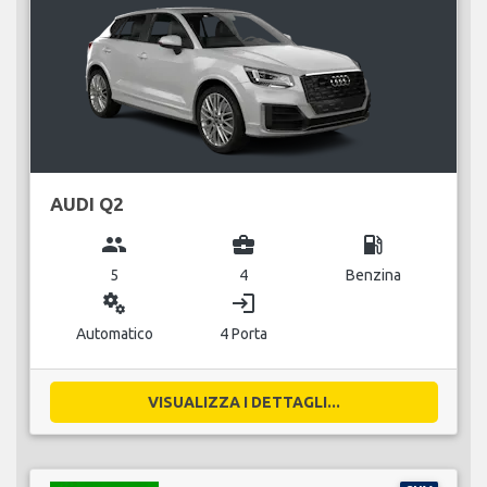
AUDI Q2
group
business_center
local_gas_station
5
4
Benzina
miscellaneous_services
login
Automatico
4 Porta
VISUALIZZA I DETTAGLI...