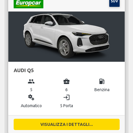
SUV
AUDI Q5
group
business_center
local_gas_station
5
6
Benzina
miscellaneous_services
login
Automatico
5 Porta
VISUALIZZA I DETTAGLI...