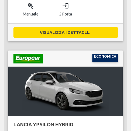
miscellaneous_services
login
Manuale
5 Porta
VISUALIZZA I DETTAGLI...
ECONOMICA
LANCIA YPSILON HYBRID