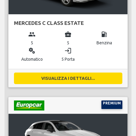
MERCEDES C CLASS ESTATE
group
business_center
local_gas_station
5
5
Benzina
miscellaneous_services
login
Automatico
5 Porta
VISUALIZZA I DETTAGLI...
PREMIUM