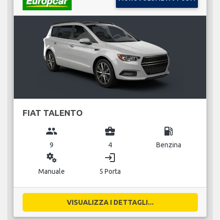
FIAT TALENTO
group
business_center
local_gas_station
9
4
Benzina
miscellaneous_services
login
Manuale
5 Porta
VISUALIZZA I DETTAGLI...