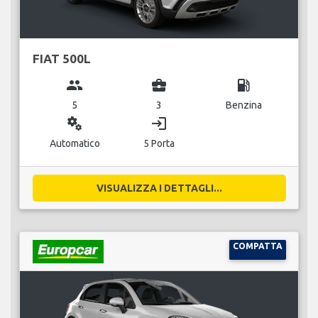
FIAT 500L
group
business_center
local_gas_station
5
3
Benzina
miscellaneous_services
login
Automatico
5 Porta
VISUALIZZA I DETTAGLI...
COMPATTA