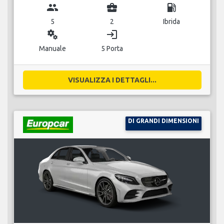
group
business_center
local_gas_station
5
2
Ibrida
miscellaneous_services
login
Manuale
5 Porta
VISUALIZZA I DETTAGLI...
DI GRANDI DIMENSIONI