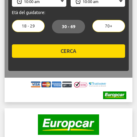
Età del guidatore:
18 - 29
70+
30 - 69
CERCA