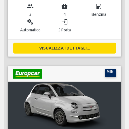
group
business_center
local_gas_station
5
4
Benzina
miscellaneous_services
login
Automatico
5 Porta
VISUALIZZA I DETTAGLI...
MINI