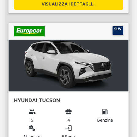
VISUALIZZA I DETTAGLI...
SUV
HYUNDAI TUCSON
group
business_center
local_gas_station
5
4
Benzina
miscellaneous_services
login
Manuale
5 Porta