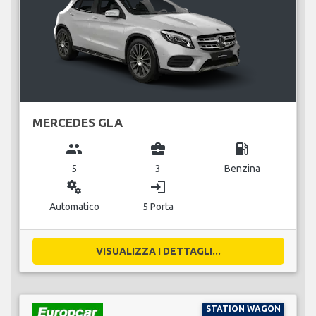
MERCEDES GLA
group
business_center
local_gas_station
5
3
Benzina
miscellaneous_services
login
Automatico
5 Porta
VISUALIZZA I DETTAGLI...
STATION WAGON