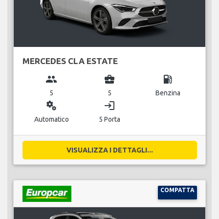
MERCEDES CLA ESTATE
group
business_center
local_gas_station
5
5
Benzina
miscellaneous_services
login
Automatico
5 Porta
VISUALIZZA I DETTAGLI...
COMPATTA