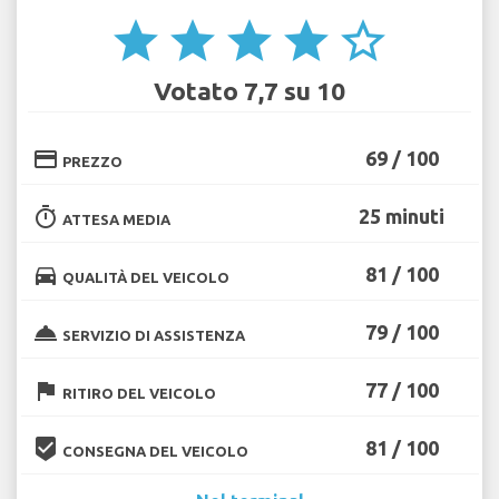
star
star
star
star
star_border
Votato 7,7 su 10
credit_card
69 / 100
PREZZO
timer
25 minuti
ATTESA MEDIA
directions_car
81 / 100
QUALITÀ DEL VEICOLO
room_service
79 / 100
SERVIZIO DI ASSISTENZA
flag
77 / 100
RITIRO DEL VEICOLO
beenhere
81 / 100
CONSEGNA DEL VEICOLO