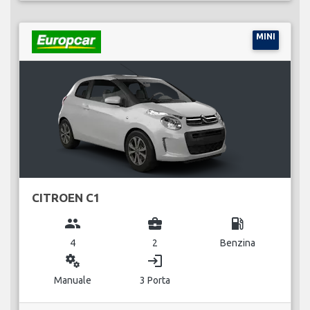
MINI
CITROEN C1
group
business_center
local_gas_station
4
2
Benzina
miscellaneous_services
login
Manuale
3 Porta