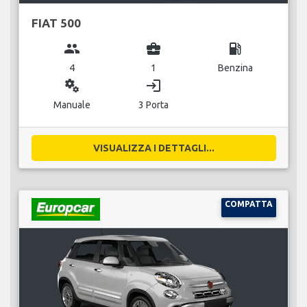
FIAT 500
group
business_center
local_gas_station
4
1
Benzina
miscellaneous_services
login
Manuale
3 Porta
VISUALIZZA I DETTAGLI...
COMPATTA