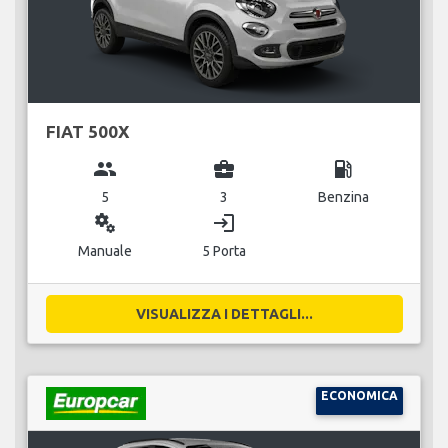
FIAT 500X
group
business_center
local_gas_station
5
3
Benzina
miscellaneous_services
login
Manuale
5 Porta
VISUALIZZA I DETTAGLI...
ECONOMICA