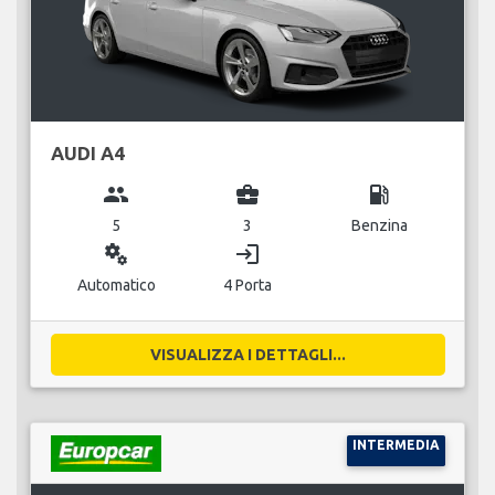
AUDI A4
group
business_center
local_gas_station
5
3
Benzina
miscellaneous_services
login
Automatico
4 Porta
VISUALIZZA I DETTAGLI...
INTERMEDIA