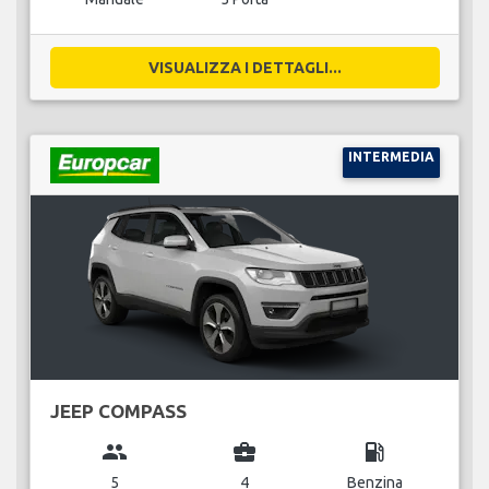
VISUALIZZA I DETTAGLI...
INTERMEDIA
JEEP COMPASS
group
business_center
local_gas_station
5
4
Benzina