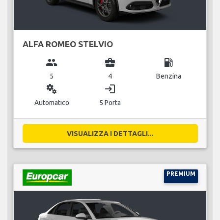
ALFA ROMEO STELVIO
group
business_center
local_gas_station
5
4
Benzina
miscellaneous_services
login
Automatico
5 Porta
VISUALIZZA I DETTAGLI...
PREMIUM