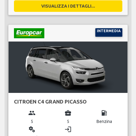
VISUALIZZA I DETTAGLI...
INTERMEDIA
CITROEN C4 GRAND PICASSO
group
business_center
local_gas_station
5
5
Benzina
miscellaneous_services
login