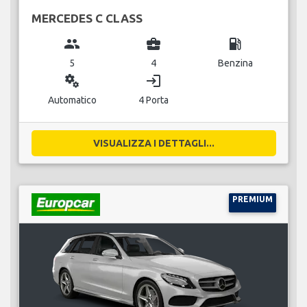
MERCEDES C CLASS
group
business_center
local_gas_station
5
4
Benzina
miscellaneous_services
login
Automatico
4 Porta
VISUALIZZA I DETTAGLI...
PREMIUM