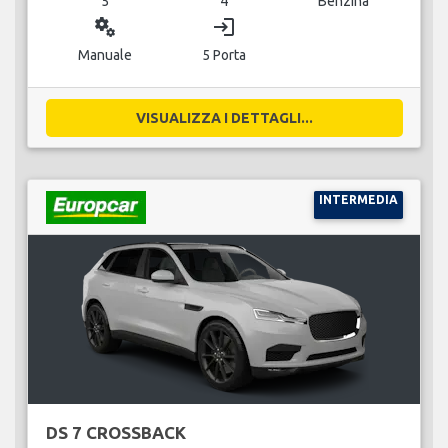
5
4
Benzina
miscellaneous_services
login
Manuale
5 Porta
VISUALIZZA I DETTAGLI...
INTERMEDIA
DS 7 CROSSBACK