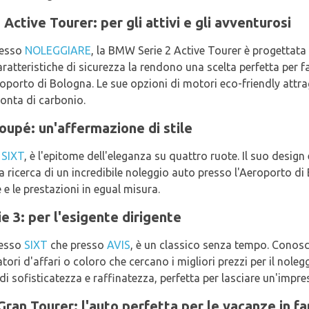
Active Tourer: per gli attivi e gli avventurosi
resso
NOLEGGIARE
, la BMW Serie 2 Active Tourer è progettata 
ratteristiche di sicurezza la rendono una scelta perfetta per fa
roporto di Bologna. Le sue opzioni di motori eco-friendly att
ronta di carbonio.
upé: un'affermazione di stile
a
SIXT
, è l'epitome dell'eleganza su quattro ruote. Il suo design
lla ricerca di un incredibile noleggio auto presso l'Aeroporto di 
 e le prestazioni in egual misura.
3: per l'esigente dirigente
resso
SIXT
che presso
AVIS
, è un classico senza tempo. Conosci
atori d'affari o coloro che cercano i migliori prezzi per il noleg
di sofisticatezza e raffinatezza, perfetta per lasciare un'impr
an Tourer: l'auto perfetta per le vacanze in fa