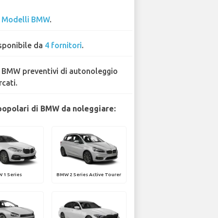
0
Modelli BMW
.
sponibile da
4 fornitori
.
 BMW preventivi di autonoleggio
rcati.
popolari di BMW da noleggiare:
 1 Series
BMW 2 Series Active Tourer