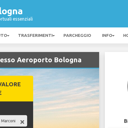
logna
rtuali essenziali
UTO
TRASFERIMENTI
PARCHEGGIO
INFO
H
esso Aeroporto Bologna
VALORE
E
B