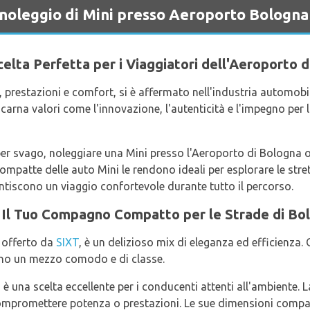
a noleggio di Mini presso Aeroporto Bologna
celta Perfetta per i Viaggiatori dell'Aeroporto 
, prestazioni e comfort, si è affermato nell'industria automob
 incarna valori come l'innovazione, l'autenticità e l'impegno per
per svago, noleggiare una Mini presso l'Aeroporto di Bologna off
mpatte delle auto Mini le rendono ideali per esplorare le strett
ntiscono un viaggio confortevole durante tutto il percorso.
: Il Tuo Compagno Compatto per le Strade di Bo
 offerto da
SIXT
, è un delizioso mix di eleganza ed efficienza
cano un mezzo comodo e di classe.
 è una scelta eccellente per i conducenti attenti all'ambiente. 
ompromettere potenza o prestazioni. Le sue dimensioni compat