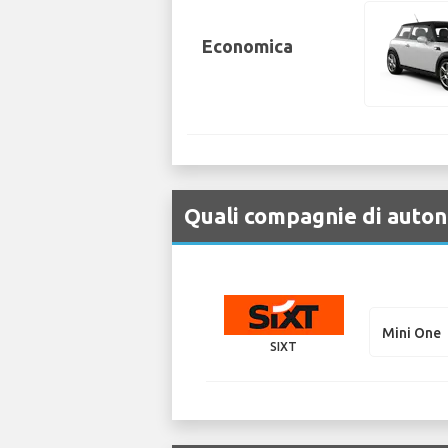
Economica
Quali compagnie di auton
Mini One
SIXT