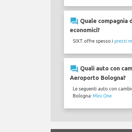
question_answer
Quale compagnia di
economici?
SIXT offre spesso i
prezzi m
question_answer
Quali auto con camb
Aeroporto Bologna?
Le seguenti auto con cambi
Bologna:
Mini One