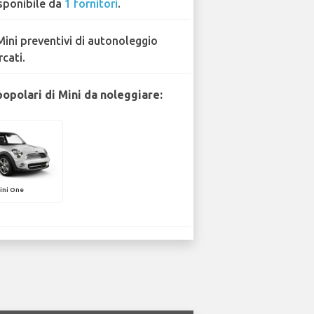
sponibile da
1 fornitori
.
Mini preventivi di autonoleggio
rcati.
popolari di Mini da noleggiare:
ini One