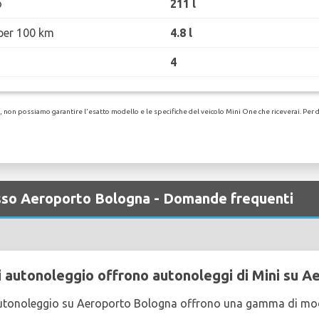
o
211 l
per 100 km
4.8 l
4
non possiamo garantire l'esatto modello e le specifiche del veicolo Mini One che riceverai. Per det
resso Aeroporto Bologna - Domande frequenti
 autonoleggio offrono autonoleggi di Mini su A
utonoleggio su Aeroporto Bologna offrono una gamma di mode