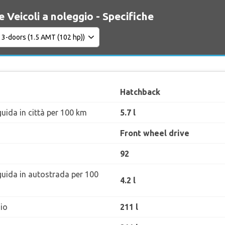
 Veicoli a noleggio - Specifiche
Hatchback
uida in città per 100 km
5.7 l
Front wheel drive
92
guida in autostrada per 100
4.2 l
io
211 l