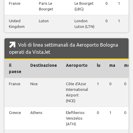
France
Paris Le
Le Bourget
0
1
Bourget
(LBG)
United
Luton
London
0
1
Kingdom
Luton (LTN)
Voli di linea settimanali da Aeroporto Bologna
operati da VistaJet
il
Destinazione
Aeroporto
lu
ma
me
paese
France
Nice
Côte d'Azur
1
0
0
International
Airport
(NCE)
Greece
Athens
Eleftherios
0
1
0
Venizelos
(ATH)