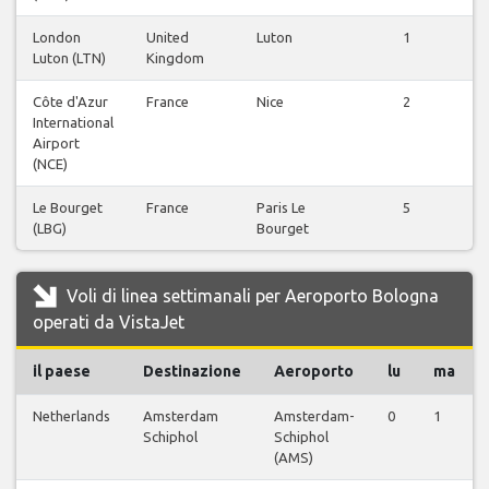
London
United
Luton
1
V
Luton (LTN)
Kingdom
Côte d'Azur
France
Nice
2
V
International
Airport
(NCE)
Le Bourget
France
Paris Le
5
V
(LBG)
Bourget
Voli di linea settimanali per Aeroporto Bologna
operati da VistaJet
il paese
Destinazione
Aeroporto
lu
ma
Netherlands
Amsterdam
Amsterdam-
0
1
Schiphol
Schiphol
(AMS)