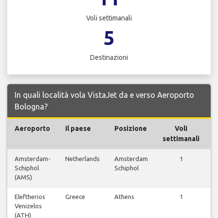
Voli settimanali
5
Destinazioni
In quali località vola VistaJet da e verso Aeroporto
Bologna?
Aeroporto
il paese
Posizione
Voli
settimanali
Amsterdam-
Netherlands
Amsterdam
1
V
Schiphol
Schiphol
(AMS)
Eleftherios
Greece
Athens
1
V
Venizelos
(ATH)