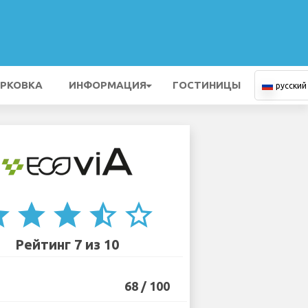
РКОВКА
ИНФОРМАЦИЯ
ГОСТИНИЦЫ
русский
ar
star
star
star_half
star_border
Рейтинг 7 из 10
68 / 100