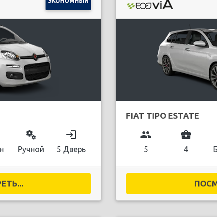
ЭКОНОМНЫЙ
FIAT TIPO ESTATE
miscellaneous_services
login
group
business_center
н
Ручной
5 Дверь
5
4
ТЬ...
ПОСМ