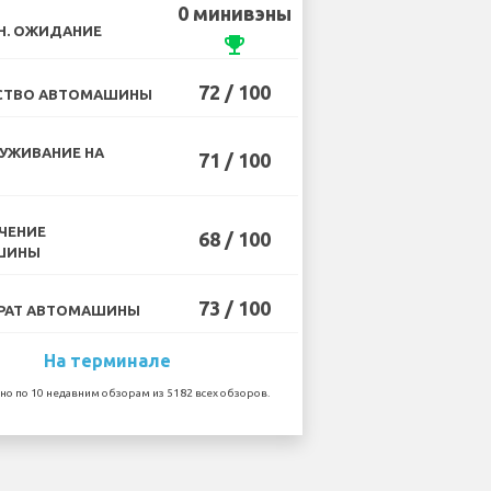
0 минивэны
Н. ОЖИДАНИЕ
emoji_events
72 / 100
СТВО АВТОМАШИНЫ
УЖИВАНИЕ НА
71 / 100
ЧЕНИЕ
68 / 100
ШИНЫ
73 / 100
РАТ АВТОМАШИНЫ
На терминале
но по 10 недавним обзорам из 5182 всех обзоров.