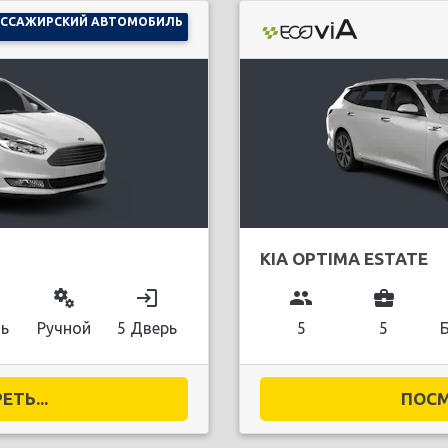
АССАЖИРСКИЙ АВТОМОБИЛЬ
KIA OPTIMA ESTATE
miscellaneous_services
login
group
business_center
ль
Ручной
5 Дверь
5
5
ТЬ...
ПОСМ