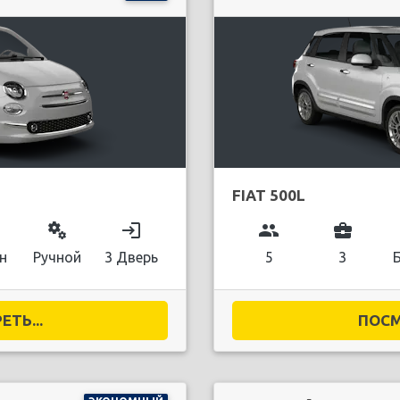
FIAT 500L
miscellaneous_services
login
group
business_center
н
Ручной
3 Дверь
5
3
ТЬ...
ПОСМ