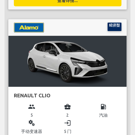
查看详情...
经济型
RENAULT CLIO
group
business_center
local_gas_station
5
2
汽油
miscellaneous_services
login
手动变速器
5 门