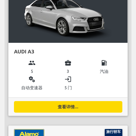
AUDI A3
group
business_center
local_gas_station
5
3
汽油
miscellaneous_services
login
自动变速器
5 门
查看详情...
旅行轿车