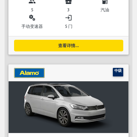
group
business_center
local_gas_station
5
3
汽油
miscellaneous_services
login
手动变速器
5 门
查看详情...
中级