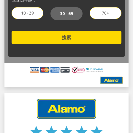
18 - 29
70+
30 - 69
搜索
star
star
star
star
star