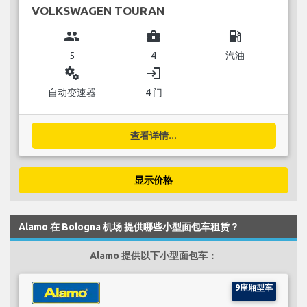
VOLKSWAGEN TOURAN
group
business_center
local_gas_station
5
4
汽油
miscellaneous_services
login
自动变速器
4 门
查看详情...
显示价格
Alamo 在 Bologna 机场 提供哪些小型面包车租赁？
Alamo 提供以下小型面包车：
9座厢型车