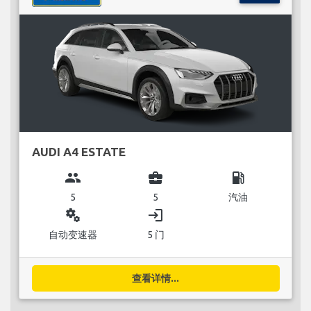
AUDI A4 ESTATE
group
business_center
local_gas_station
5
5
汽油
miscellaneous_services
login
自动变速器
5 门
查看详情...