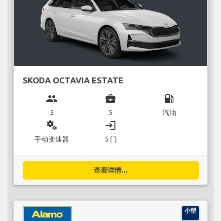
SKODA OCTAVIA ESTATE
group
business_center
local_gas_station
5
5
汽油
miscellaneous_services
login
手动变速器
5 门
查看详情...
小型