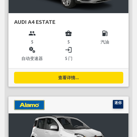
AUDI A4 ESTATE
group
business_center
local_gas_station
5
5
汽油
miscellaneous_services
login
自动变速器
5 门
查看详情...
迷你