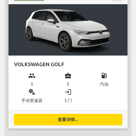
VOLKSWAGEN GOLF
group
business_center
local_gas_station
5
3
汽油
miscellaneous_services
login
手动变速器
5 门
查看详情...