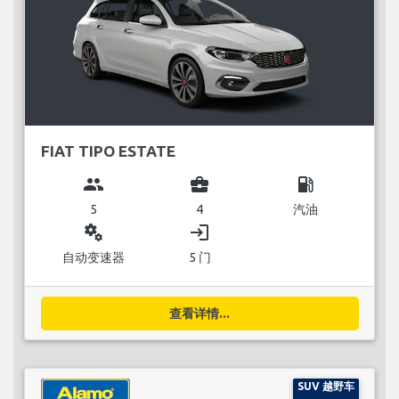
FIAT TIPO ESTATE
group
business_center
local_gas_station
5
4
汽油
miscellaneous_services
login
自动变速器
5 门
查看详情...
SUV 越野车