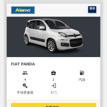
迷你
FIAT PANDA
group
business_center
local_gas_station
4
2
汽油
miscellaneous_services
login
手动变速器
5 门