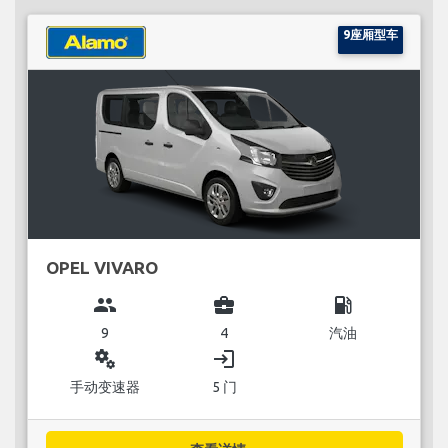
9座厢型车
OPEL VIVARO
group
business_center
local_gas_station
9
4
汽油
miscellaneous_services
login
手动变速器
5 门