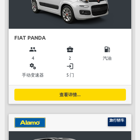
FIAT PANDA
group
business_center
local_gas_station
4
2
汽油
miscellaneous_services
login
手动变速器
5 门
查看详情...
旅行轿车