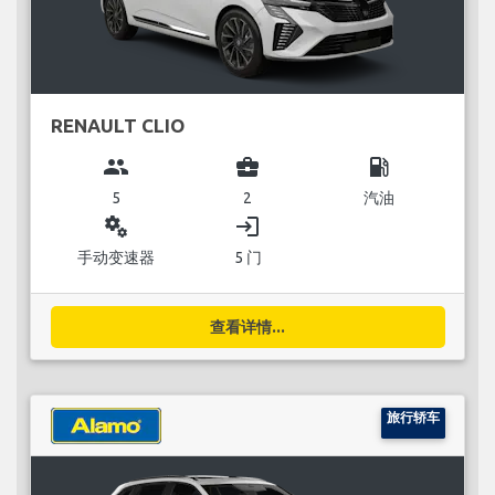
RENAULT CLIO
group
business_center
local_gas_station
5
2
汽油
miscellaneous_services
login
手动变速器
5 门
查看详情...
旅行轿车