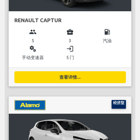
RENAULT CAPTUR
group
business_center
local_gas_station
5
3
汽油
miscellaneous_services
login
手动变速器
5 门
查看详情...
经济型