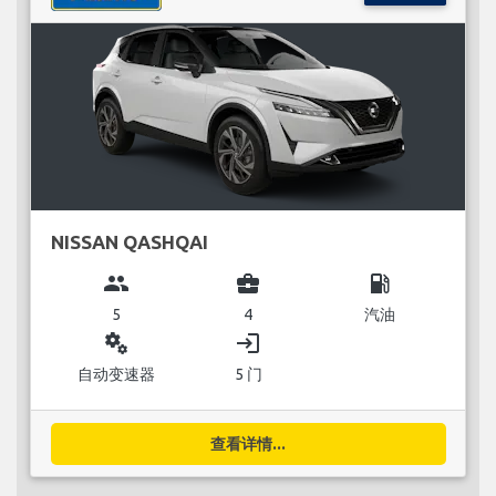
NISSAN QASHQAI
group
business_center
local_gas_station
5
4
汽油
miscellaneous_services
login
自动变速器
5 门
查看详情...