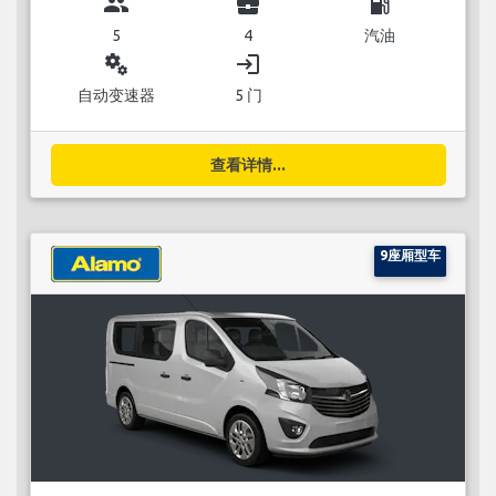
group
business_center
local_gas_station
5
4
汽油
miscellaneous_services
login
自动变速器
5 门
查看详情...
9座厢型车