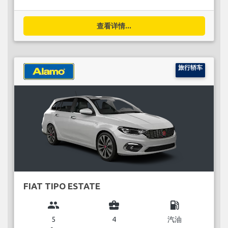
查看详情...
旅行轿车
FIAT TIPO ESTATE
group
business_center
local_gas_station
5
4
汽油