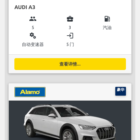
AUDI A3
group
business_center
local_gas_station
5
3
汽油
miscellaneous_services
login
自动变速器
5 门
查看详情...
豪华