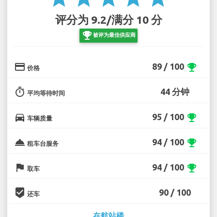
评分为 9.2/满分 10 分
emoji_events
被评为最佳供应商
credit_card
89 / 100
emoji_events
价格
timer
44 分钟
平均等待时间
directions_car
95 / 100
emoji_events
车辆质量
room_service
94 / 100
emoji_events
租车台服务
flag
94 / 100
emoji_events
取车
beenhere
90 / 100
还车
在航站楼