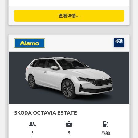
查看详情...
标准
SKODA OCTAVIA ESTATE
group
business_center
local_gas_station
5
5
汽油