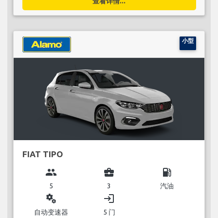
查看详情...
小型
FIAT TIPO
group
business_center
local_gas_station
5
3
汽油
miscellaneous_services
login
自动变速器
5 门