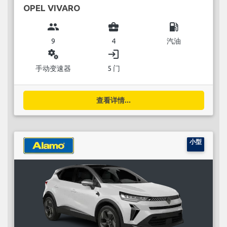
OPEL VIVARO
group
business_center
local_gas_station
9
4
汽油
miscellaneous_services
login
手动变速器
5 门
查看详情...
小型