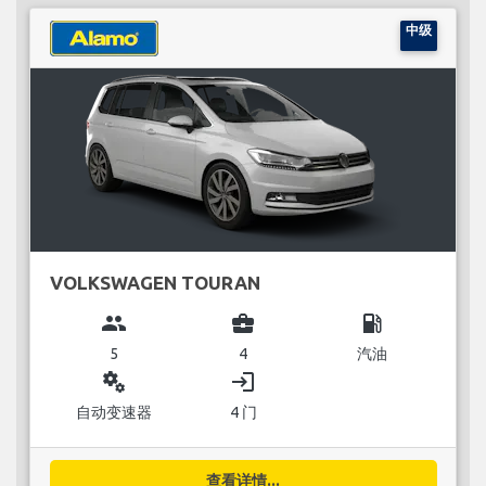
中级
VOLKSWAGEN TOURAN
group
business_center
local_gas_station
5
4
汽油
miscellaneous_services
login
自动变速器
4 门
查看详情...