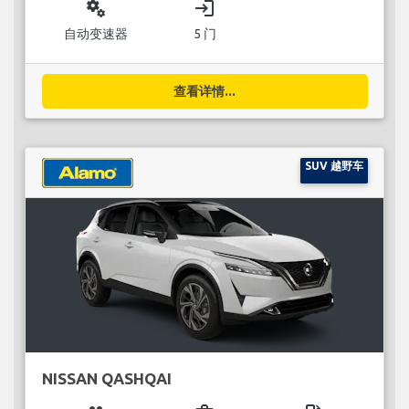
miscellaneous_services
login
自动变速器
5 门
查看详情...
SUV 越野车
NISSAN QASHQAI