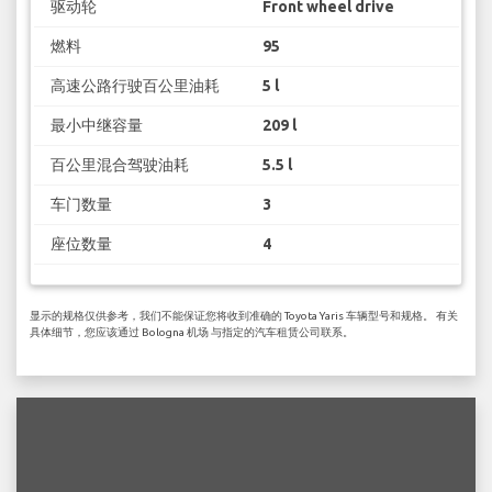
驱动轮
Front wheel drive
燃料
95
高速公路行驶百公里油耗
5 l
最小中继容量
209 l
百公里混合驾驶油耗
5.5 l
车门数量
3
座位数量
4
显示的规格仅供参考，我们不能保证您将收到准确的 Toyota Yaris 车辆型号和规格。 有关
具体细节，您应该通过 Bologna 机场 与指定的汽车租赁公司联系。