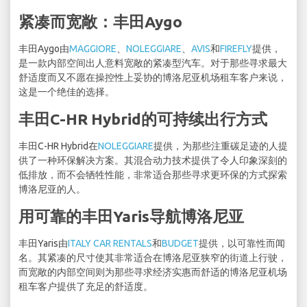
紧凑而宽敞：丰田Aygo
丰田Aygo由
MAGGIORE
、
NOLEGGIARE
、
AVIS
和
FIREFLY
提供，
是一款内部空间出人意料宽敞的紧凑型汽车。对于那些寻求最大
舒适度而又不愿在操控性上妥协的博洛尼亚机场租车客户来说，
这是一个绝佳的选择。
丰田C-HR Hybrid的可持续出行方式
丰田C-HR Hybrid在
NOLEGGIARE
提供，为那些注重碳足迹的人提
供了一种环保解决方案。其混合动力技术提供了令人印象深刻的
低排放，而不会牺牲性能，非常适合那些寻求更环保的方式探索
博洛尼亚的人。
用可靠的丰田Yaris导航博洛尼亚
丰田Yaris由
ITALY CAR RENTALS
和
BUDGET
提供，以可靠性而闻
名。其紧凑的尺寸使其非常适合在博洛尼亚狭窄的街道上行驶，
而宽敞的内部空间则为那些寻求经济实惠而舒适的博洛尼亚机场
租车客户提供了充足的舒适度。