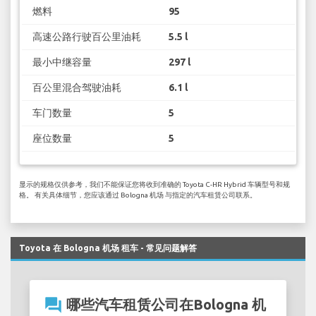
燃料
95
高速公路行驶百公里油耗
5.5 l
最小中继容量
297 l
百公里混合驾驶油耗
6.1 l
车门数量
5
座位数量
5
显示的规格仅供参考，我们不能保证您将收到准确的 Toyota C-HR Hybrid 车辆型号和规
格。 有关具体细节，您应该通过 Bologna 机场 与指定的汽车租赁公司联系。
Toyota 在 Bologna 机场 租车 - 常见问题解答
question_answer
哪些汽车租赁公司在Bologna 机