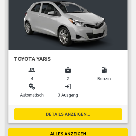
TOYOTA YARIS
group
business_center
local_gas_station
4
2
Benzin
miscellaneous_services
login
Automatisch
3 Ausgang
DETAILS ANZEIGEN...
ALLES ANZEIGEN