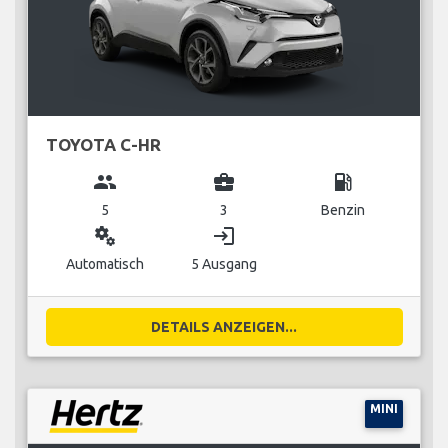
TOYOTA C-HR
group
business_center
local_gas_station
5
3
Benzin
miscellaneous_services
login
Automatisch
5 Ausgang
DETAILS ANZEIGEN...
MINI