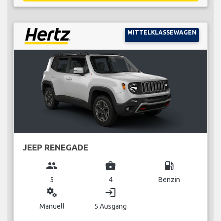
MITTELKLASSEWAGEN
JEEP RENEGADE
group
business_center
local_gas_station
5
4
Benzin
miscellaneous_services
login
Manuell
5 Ausgang