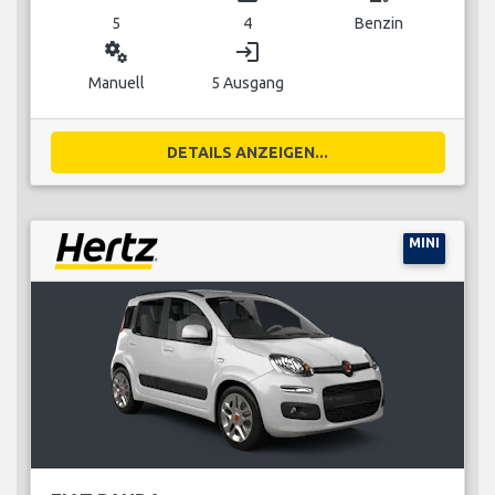
5
4
Benzin
miscellaneous_services
login
Manuell
5 Ausgang
DETAILS ANZEIGEN...
MINI