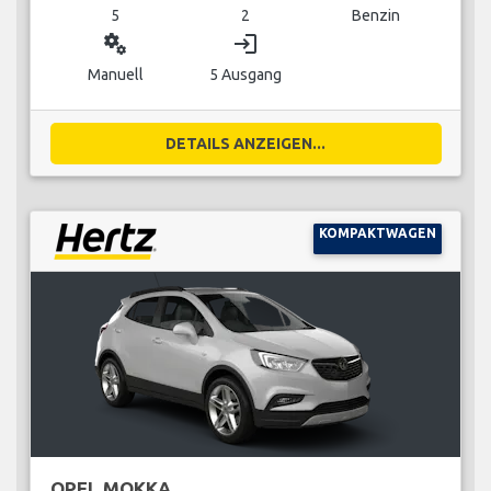
5
2
Benzin
miscellaneous_services
login
Manuell
5 Ausgang
DETAILS ANZEIGEN...
KOMPAKTWAGEN
OPEL MOKKA