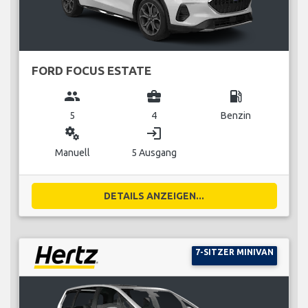
FORD FOCUS ESTATE
group
business_center
local_gas_station
5
4
Benzin
miscellaneous_services
login
Manuell
5 Ausgang
DETAILS ANZEIGEN...
7-SITZER MINIVAN