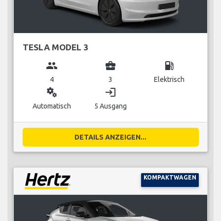
TESLA MODEL 3
group
business_center
local_gas_station
4
3
Elektrisch
miscellaneous_services
login
Automatisch
5 Ausgang
DETAILS ANZEIGEN...
KOMPAKTWAGEN