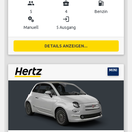
group
business_center
local_gas_station
5
4
Benzin
miscellaneous_services
login
Manuell
5 Ausgang
DETAILS ANZEIGEN...
MINI