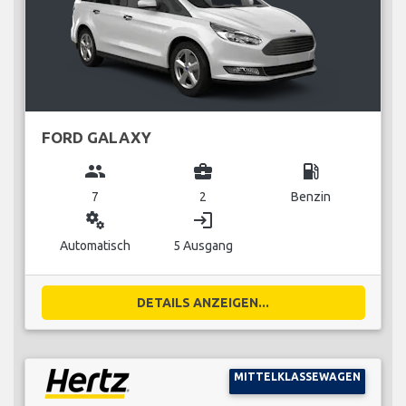
FORD GALAXY
group
business_center
local_gas_station
7
2
Benzin
miscellaneous_services
login
Automatisch
5 Ausgang
DETAILS ANZEIGEN...
MITTELKLASSEWAGEN