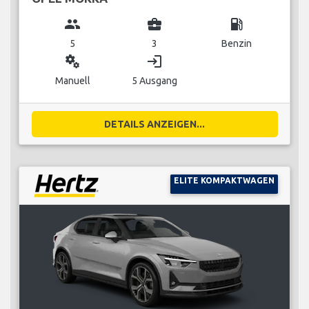
group
business_center
local_gas_station
5
3
Benzin
miscellaneous_services
login
Manuell
5 Ausgang
DETAILS ANZEIGEN...
ELITE KOMPAKTWAGEN