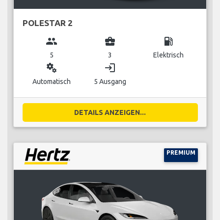
POLESTAR 2
group
business_center
local_gas_station
5
3
Elektrisch
miscellaneous_services
login
Automatisch
5 Ausgang
DETAILS ANZEIGEN...
PREMIUM