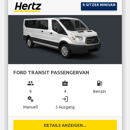
9-SITZER MINIVAN
FORD TRANSIT PASSENGERVAN
group
business_center
local_gas_station
9
4
Benzin
miscellaneous_services
login
Manuell
5 Ausgang
DETAILS ANZEIGEN...