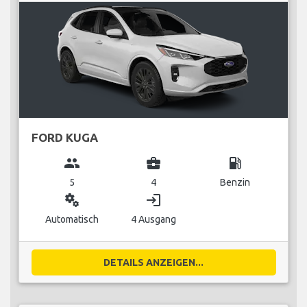
FORD KUGA
group
business_center
local_gas_station
5
4
Benzin
miscellaneous_services
login
Automatisch
4 Ausgang
DETAILS ANZEIGEN...