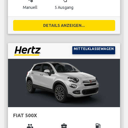
Manuell
5 Ausgang
DETAILS ANZEIGEN...
MITTELKLASSEWAGEN
FIAT 500X
group
business_center
local_gas_station