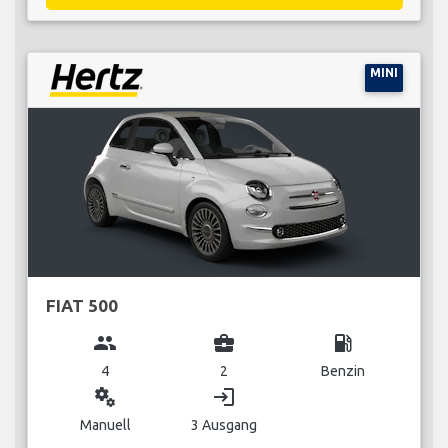
MINI
FIAT 500
group
business_center
local_gas_station
4
2
Benzin
miscellaneous_services
login
Manuell
3 Ausgang