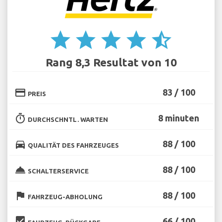
star
star
star
star
star_half
Rang 8,3 Resultat von 10
credit_card
83 / 100
PREIS
timer
8 minuten
DURCHSCHNTL. WARTEN
directions_car
88 / 100
QUALITÄT DES FAHRZEUGES
room_service
88 / 100
SCHALTERSERVICE
flag
88 / 100
FAHRZEUG-ABHOLUNG
beenhere
66 / 100