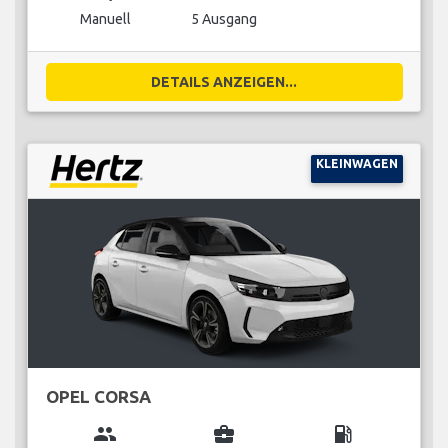
Manuell
5 Ausgang
DETAILS ANZEIGEN...
KLEINWAGEN
OPEL CORSA
group
business_center
local_gas_station