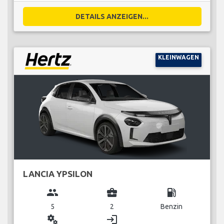
DETAILS ANZEIGEN...
KLEINWAGEN
LANCIA YPSILON
group
business_center
local_gas_station
5
2
Benzin
miscellaneous_services
login