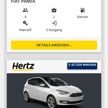
FIAT PANDA
group
business_center
local_gas_station
4
2
Benzin
miscellaneous_services
login
Manuell
5 Ausgang
DETAILS ANZEIGEN...
5-SITZER MINIVAN