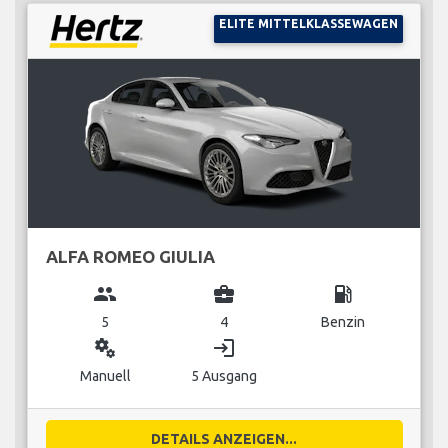
ELITE MITTELKLASSEWAGEN
ALFA ROMEO GIULIA
group
business_center
local_gas_station
5
4
Benzin
miscellaneous_services
login
Manuell
5 Ausgang
DETAILS ANZEIGEN...