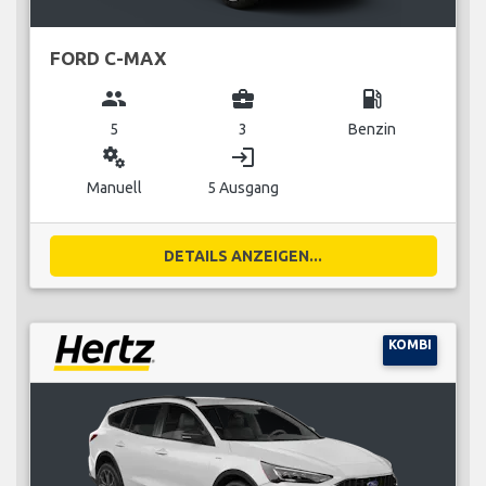
FORD C-MAX
group
business_center
local_gas_station
5
3
Benzin
miscellaneous_services
login
Manuell
5 Ausgang
DETAILS ANZEIGEN...
KOMBI