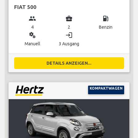
FIAT 500
group
business_center
local_gas_station
4
2
Benzin
miscellaneous_services
login
Manuell
3 Ausgang
DETAILS ANZEIGEN...
KOMPAKTWAGEN