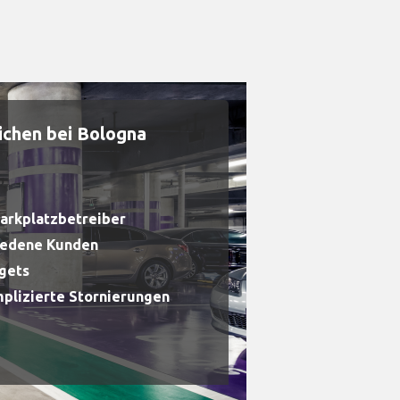
ichen bei Bologna
Parkplatzbetreiber
riedene Kunden
dgets
plizierte Stornierungen