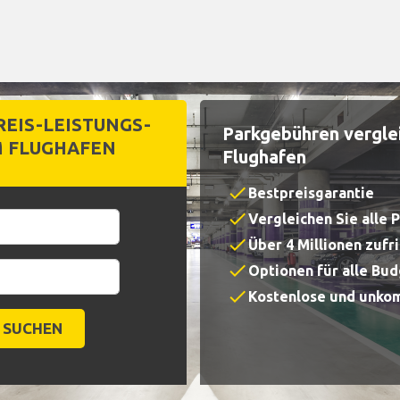
EIS-LEISTUNGS-
Parkgebühren vergle
M FLUGHAFEN
Flughafen
check
Bestpreisgarantie
check
Vergleichen Sie alle 
check
Über 4 Millionen zuf
check
Optionen für alle Bu
check
Kostenlose und unkom