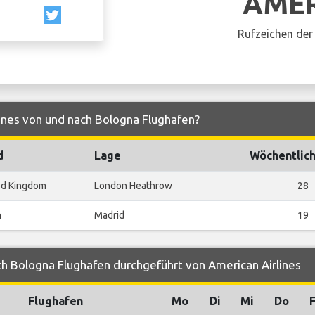
AME
Rufzeichen der 
lines von und nach Bologna Flughafen?
d
Lage
Wöchentlich
ed Kingdom
London Heathrow
28
n
Madrid
19
h Bologna Flughafen durchgeführt von American Airlines
Flughafen
Mo
Di
Mi
Do
F