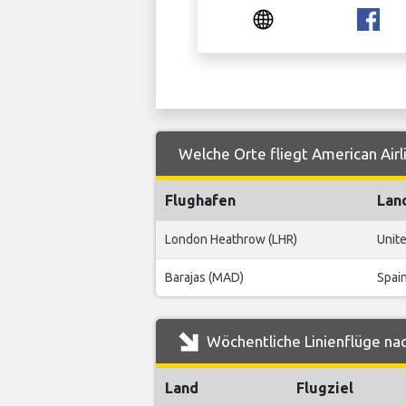
Welche Orte fliegt American Air
Flughafen
Lan
London Heathrow (LHR)
Unit
Barajas (MAD)
Spai
Wöchentliche Linienflüge nac
Land
Flugziel