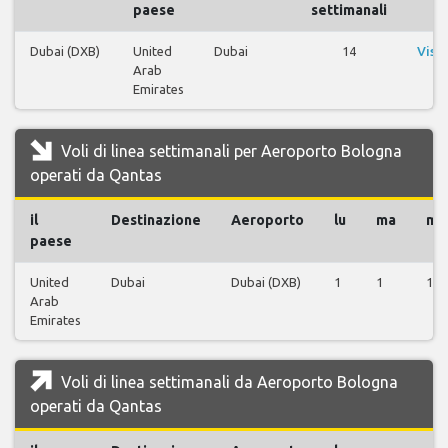
paese
settimanali
Dubai (DXB)
United
Dubai
14
Visu
Arab
v
Emirates
Voli di linea settimanali per Aeroporto Bologna
operati da Qantas
il
Destinazione
Aeroporto
lu
ma
me
paese
United
Dubai
Dubai (DXB)
1
1
1
Arab
Emirates
Voli di linea settimanali da Aeroporto Bologna
operati da Qantas