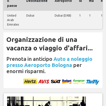
il
Destinazione
Aeroporto
lu
ma
me
paese
United
Dubai
Dubai (DXB)
1
1
1
Arab
Emirates
Organizzazione di una
vacanza o viaggio d'affari...
Prenota in anticipo
Auto a noleggio
presso Aeroporto Bologna
per
enormi risparmi.