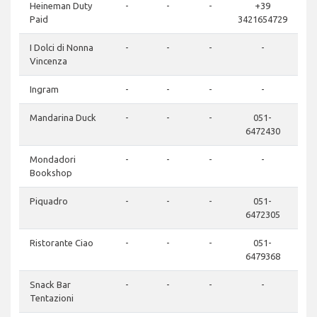
Heineman Duty
-
-
-
+39
Paid
3421654729
I Dolci di Nonna
-
-
-
-
Vincenza
Ingram
-
-
-
-
Mandarina Duck
-
-
-
051-
6472430
Mondadori
-
-
-
-
Bookshop
Piquadro
-
-
-
051-
6472305
Ristorante Ciao
-
-
-
051-
6479368
Snack Bar
-
-
-
-
Tentazioni