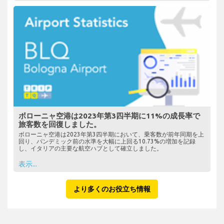
ボローニャ空港は2023年第3四半期に11%の成長率で
旅客数を回復しました。
ボローニャ空港は2023年第3四半期において、乗客数が前年同期を上
回り、パンデミック前の水準を大幅に上回る10.73%の増加を記録
し、イタリアの主要な航空ハブとして確立しました。
表示...
より多くのお役立ち情報