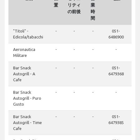
置
リティ
業
の前後
時
間
"Titoli" -
-
-
-
051-
Edicola/tabacchi
6486900
Aeronautica
-
-
-
-
Militare
Bar Snack
-
-
-
051-
Autogrill - A
6479368
Cafe
Bar Snack
-
-
-
-
Autogrill - Puro
Gusto
Bar Snack
-
-
-
051-
Autogrill - Time
6479385
Cafe