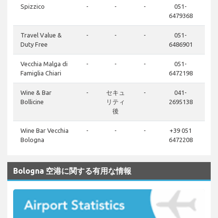
Spizzico
-
-
-
051-
6479368
Travel Value &
-
-
-
051-
Duty Free
6486901
Vecchia Malga di
-
-
-
051-
Famiglia Chiari
6472198
Wine & Bar
-
セキュ
-
041-
Bollicine
リティ
2695138
後
Wine Bar Vecchia
-
-
-
+39 051
Bologna
6472208
Bologna 空港に関する有用な情報