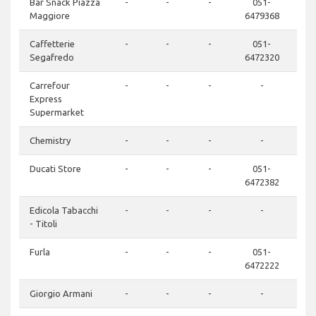
Bar Snack Piazza
-
-
-
051-
Maggiore
6479368
Caffetterie
-
-
-
051-
Segafredo
6472320
Carrefour
-
-
-
-
Express
Supermarket
Chemistry
-
-
-
-
Ducati Store
-
-
-
051-
6472382
Edicola Tabacchi
-
-
-
-
- Titoli
Furla
-
-
-
051-
6472222
Giorgio Armani
-
-
-
-