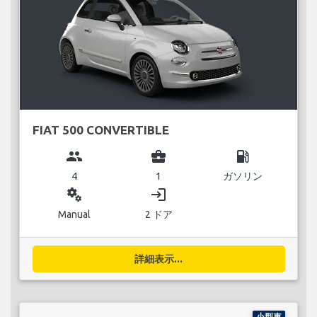
FIAT 500 CONVERTIBLE
group
business_center
local_gas_station
4
1
ガソリン
miscellaneous_services
login
Manual
2 ドア
詳細表示...
小型車