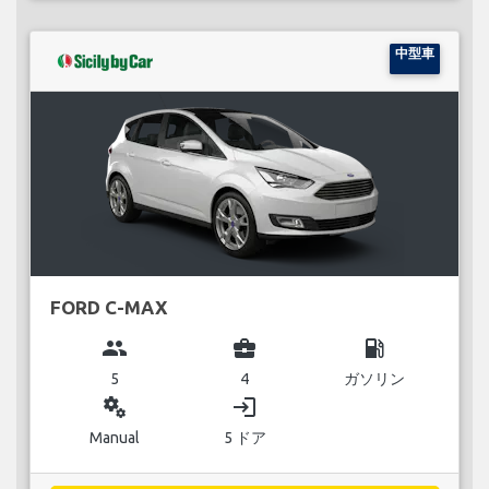
中型車
FORD C-MAX
group
business_center
local_gas_station
5
4
ガソリン
miscellaneous_services
login
Manual
5 ドア