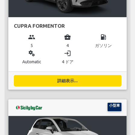
CUPRA FORMENTOR
group
business_center
local_gas_station
5
4
ガソリン
miscellaneous_services
login
Automatic
4 ドア
詳細表示...
小型車