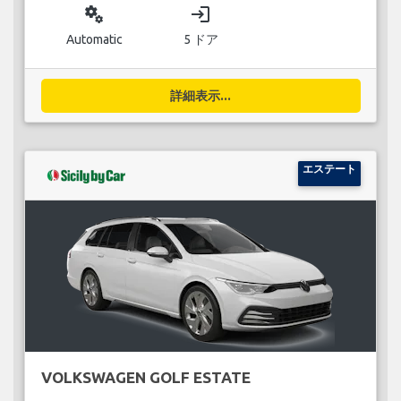
miscellaneous_services
login
Automatic
5 ドア
詳細表示...
エステート
VOLKSWAGEN GOLF ESTATE