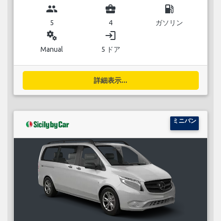
group
business_center
local_gas_station
5
4
ガソリン
miscellaneous_services
login
Manual
5 ドア
詳細表示...
ミニバン