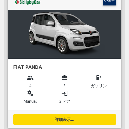
FIAT PANDA
group
business_center
local_gas_station
4
2
ガソリン
miscellaneous_services
login
Manual
5 ドア
詳細表示...