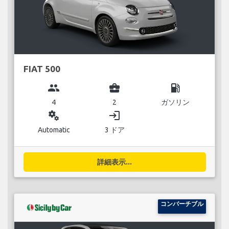
FIAT 500
group
business_center
local_gas_station
4
2
ガソリン
miscellaneous_services
login
Automatic
3 ドア
詳細表示...
コンバーチブル