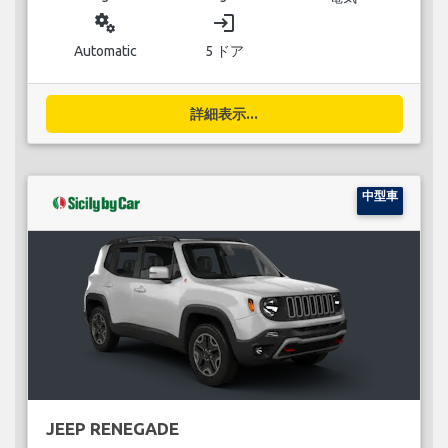
miscellaneous_services
login
Automatic
5 ドア
詳細表示...
中型車
JEEP RENEGADE