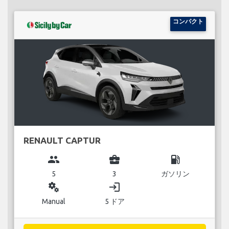
コンパクト
RENAULT CAPTUR
group
business_center
local_gas_station
5
3
ガソリン
miscellaneous_services
login
Manual
5 ドア