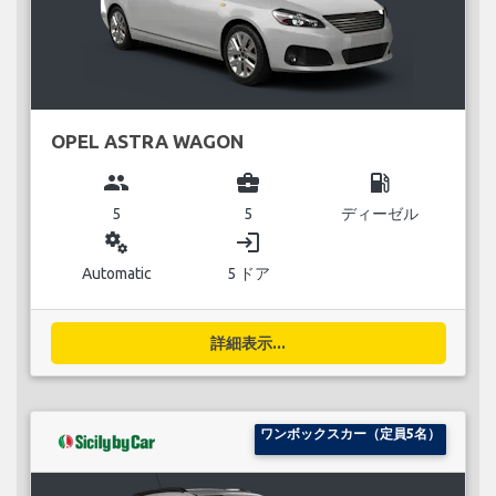
OPEL ASTRA WAGON
group
business_center
local_gas_station
5
5
ディーゼル
miscellaneous_services
login
Automatic
5 ドア
詳細表示...
ワンボックスカー（定員5名）