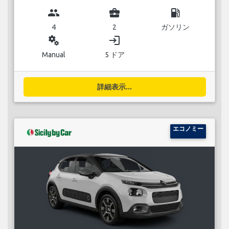
group
business_center
local_gas_station
4
2
ガソリン
miscellaneous_services
login
Manual
5 ドア
詳細表示...
エコノミー