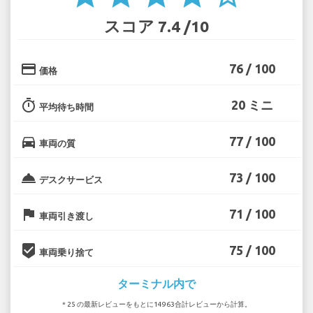
スコア 7.4 /10
credit_card
76 / 100
価格
timer
20 ミニ
平均待ち時間
directions_car
77 / 100
車両の質
room_service
73 / 100
デスクサービス
flag
71 / 100
車両引き渡し
beenhere
75 / 100
車両乗り捨て
ターミナル内で
* 25 の最新レビューをもとに14963合計レビューから計算。