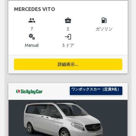
MERCEDES VITO
group
business_center
local_gas_station
7
2
ガソリン
miscellaneous_services
login
Manual
5 ドア
詳細表示...
ワンボックスカー（定員9名）