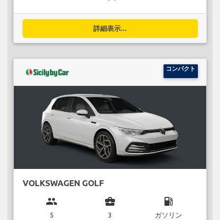
詳細表示...
コンパクト
VOLKSWAGEN GOLF
group
business_center
local_gas_station
5
3
ガソリン