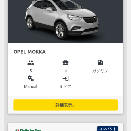
OPEL MOKKA
group
business_center
local_gas_station
5
4
ガソリン
miscellaneous_services
login
Manual
5 ドア
詳細表示...
コンパクト