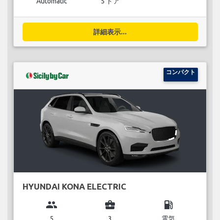
Automatic
5 ドア
詳細表示...
コンパクト
HYUNDAI KONA ELECTRIC
group
business_center
local_gas_station
5
3
電気