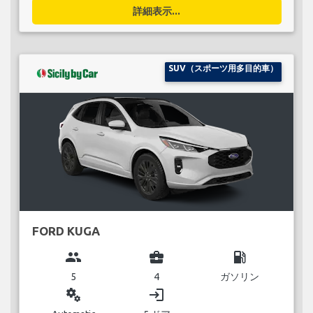
詳細表示...
SUV（スポーツ用多目的車）
FORD KUGA
group
business_center
local_gas_station
5
4
ガソリン
miscellaneous_services
login