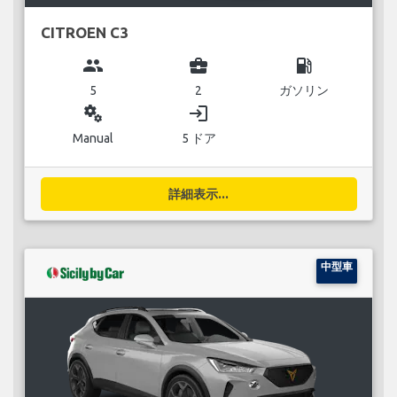
CITROEN C3
group
business_center
local_gas_station
5
2
ガソリン
miscellaneous_services
login
Manual
5 ドア
詳細表示...
中型車