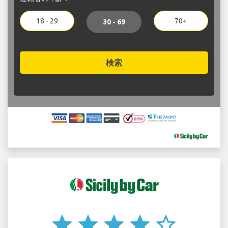
18 - 29
70+
30 - 69
検索
star
star
star
star
star_border