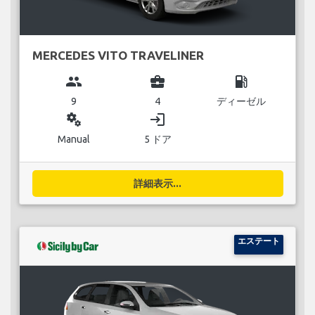
MERCEDES VITO TRAVELINER
group
business_center
local_gas_station
9
4
ディーゼル
miscellaneous_services
login
Manual
5 ドア
詳細表示...
エステート