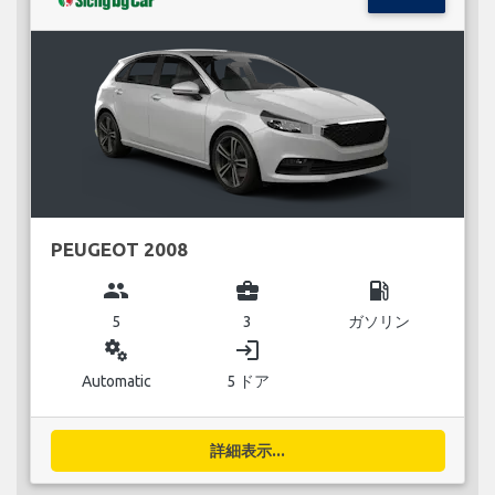
PEUGEOT 2008
group
business_center
local_gas_station
5
3
ガソリン
miscellaneous_services
login
Automatic
5 ドア
詳細表示...