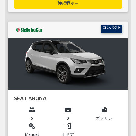
詳細表示...
コンパクト
SEAT ARONA
group
business_center
local_gas_station
5
3
ガソリン
miscellaneous_services
login
Manual
5 ドア