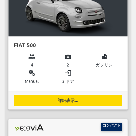
FIAT 500
group
business_center
local_gas_station
4
2
ガソリン
miscellaneous_services
login
Manual
3 ドア
詳細表示...
コンパクト