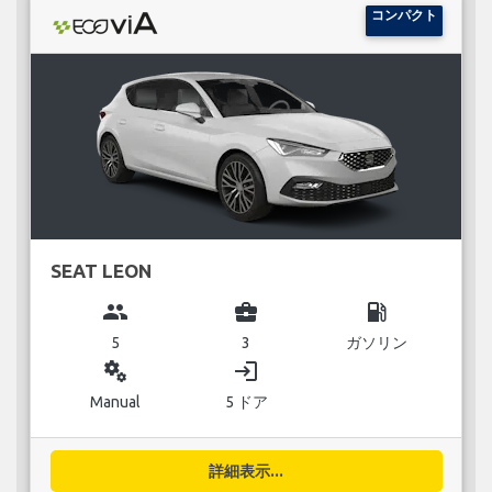
コンパクト
SEAT LEON
group
business_center
local_gas_station
5
3
ガソリン
miscellaneous_services
login
Manual
5 ドア
詳細表示...