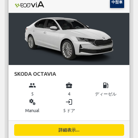
中型車
SKODA OCTAVIA
group
business_center
local_gas_station
5
4
ディーゼル
miscellaneous_services
login
Manual
5 ドア
詳細表示...