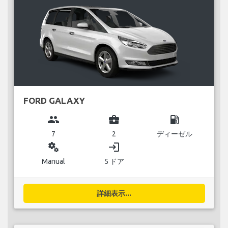
FORD GALAXY
group
business_center
local_gas_station
7
2
ディーゼル
miscellaneous_services
login
Manual
5 ドア
詳細表示...