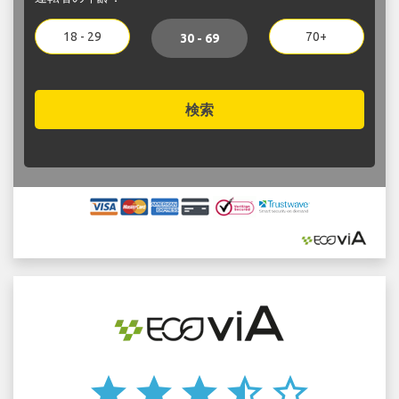
18 - 29
70+
30 - 69
検索
star
star
star
star_half
star_border