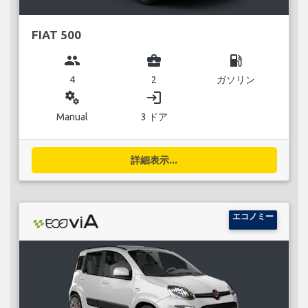
FIAT 500
group
business_center
local_gas_station
4
2
ガソリン
miscellaneous_services
login
Manual
3 ドア
詳細表示...
エコノミー