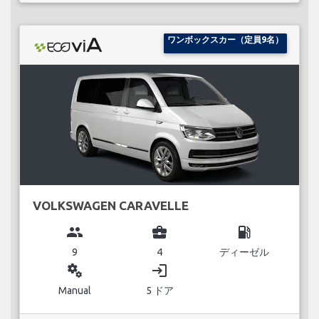
ワンボックスカー（定員9名）
VOLKSWAGEN CARAVELLE
group
business_center
local_gas_station
9
4
ディーゼル
miscellaneous_services
login
Manual
5 ドア