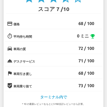
スコア 7 /10
credit_card
68 / 100
価格
timer
0 ミニ
emoji_events
平均待ち時間
directions_car
72 / 100
車両の質
room_service
71 / 100
デスクサービス
flag
68 / 100
車両引き渡し
beenhere
73 / 100
車両乗り捨て
ターミナル内で
* 10 の最新レビューをもとに5182合計レビューから計算。