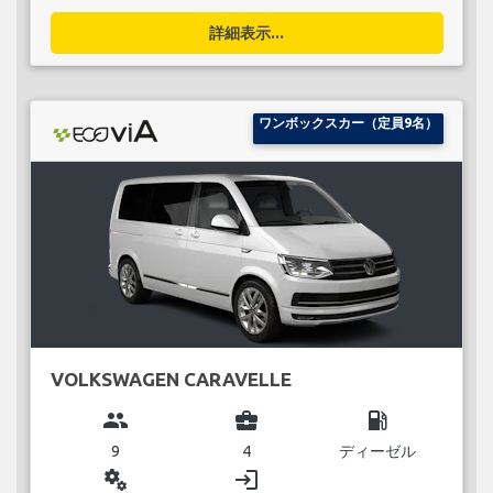
詳細表示...
ワンボックスカー（定員9名）
VOLKSWAGEN CARAVELLE
group
business_center
local_gas_station
9
4
ディーゼル
miscellaneous_services
login