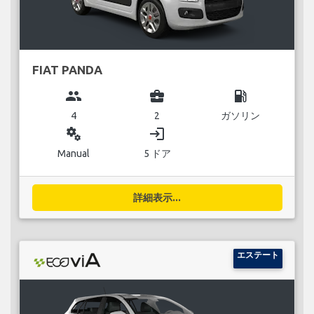
FIAT PANDA
group
business_center
local_gas_station
4
2
ガソリン
miscellaneous_services
login
Manual
5 ドア
詳細表示...
エステート