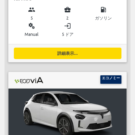
group
business_center
local_gas_station
5
2
ガソリン
miscellaneous_services
login
Manual
5 ドア
詳細表示...
エコノミー