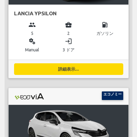
LANCIA YPSILON
group
business_center
local_gas_station
5
2
ガソリン
miscellaneous_services
login
Manual
3 ドア
詳細表示...
エコノミー