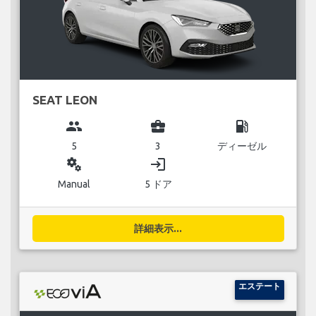
SEAT LEON
group
business_center
local_gas_station
5
3
ディーゼル
miscellaneous_services
login
Manual
5 ドア
詳細表示...
エステート