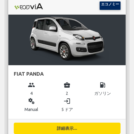
エコノミー
FIAT PANDA
group
business_center
local_gas_station
4
2
ガソリン
miscellaneous_services
login
Manual
5 ドア
詳細表示...