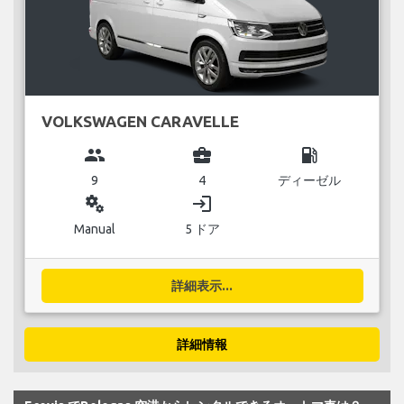
VOLKSWAGEN CARAVELLE
group
business_center
local_gas_station
9
4
ディーゼル
miscellaneous_services
login
Manual
5 ドア
詳細表示...
詳細情報