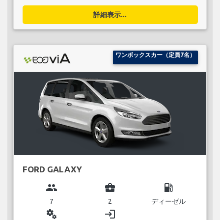
詳細表示...
ワンボックスカー（定員7名）
FORD GALAXY
group
business_center
local_gas_station
7
2
ディーゼル
miscellaneous_services
login