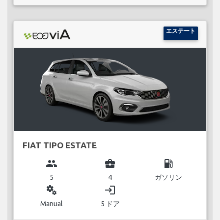
エステート
FIAT TIPO ESTATE
group
business_center
local_gas_station
5
4
ガソリン
miscellaneous_services
login
Manual
5 ドア