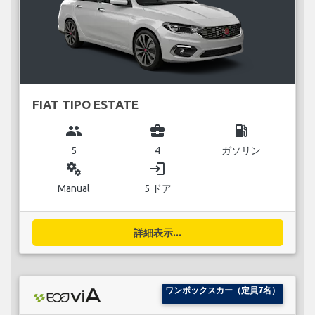
FIAT TIPO ESTATE
group
business_center
local_gas_station
5
4
ガソリン
miscellaneous_services
login
Manual
5 ドア
詳細表示...
ワンボックスカー（定員7名）