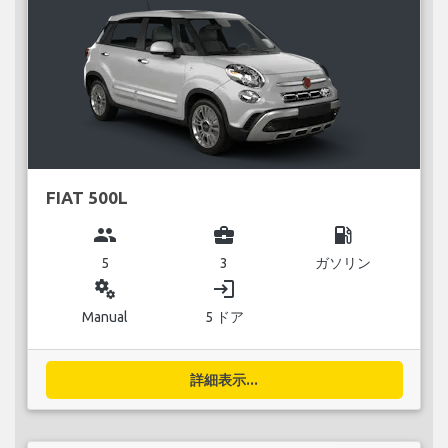
FIAT 500L
group
business_center
local_gas_station
5
3
ガソリン
miscellaneous_services
login
Manual
5 ドア
詳細表示...