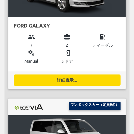
FORD GALAXY
group
business_center
local_gas_station
7
2
ディーゼル
miscellaneous_services
login
Manual
5 ドア
詳細表示...
ワンボックスカー（定員9名）