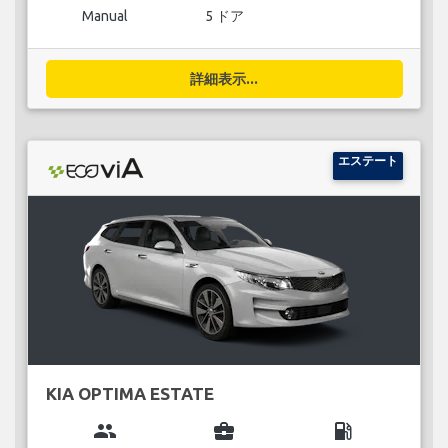
Manual
5 ドア
詳細表示...
エステート
KIA OPTIMA ESTATE
group
business_center
local_gas_station