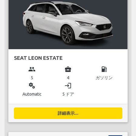
SEAT LEON ESTATE
group
business_center
local_gas_station
5
4
ガソリン
miscellaneous_services
login
Automatic
5 ドア
詳細表示...