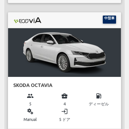
中型車
SKODA OCTAVIA
group
business_center
local_gas_station
5
4
ディーゼル
miscellaneous_services
login
Manual
5 ドア