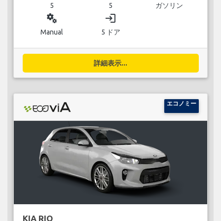
5
5
ガソリン
miscellaneous_services
login
Manual
5 ドア
詳細表示...
エコノミー
KIA RIO