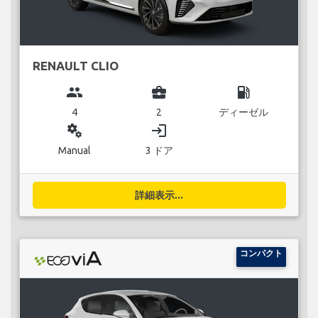
RENAULT CLIO
group
business_center
local_gas_station
4
2
ディーゼル
miscellaneous_services
login
Manual
3 ドア
詳細表示...
コンパクト