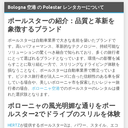
Bologna 空港 の Polestar レンタカーについて
ポールスターの紹介：品質と革新を
象徴するブランド
ポールスターは自動車業界で大きな名前を築いたブランドで
す。高いパフォーマンス、革新的なテクノロジー、持続可能な
ソリューションの驚くべき融合で知られており、多くの旅行者
にとって選ばれるブランドとなっています。環境への影響を減
らすことに取り組む一方で、スリリングなドライビング体験を
損なうことなく、ポールスターは自動車業界で際立っていま
す。ビジネス旅行者が法人ニーズに合った信頼性のある車を探
している場合や、美しいボローニャ市を探索したいレジャー旅
行者の場合、
ボローニャ空港
でのポールスターのレンタルは優
れた選択肢となります。
ボローニャの風光明媚な通りをポー
ルスター2でドライブのスリルを体験
HERTZ
が提供するポールスター2は、パワー、スタイル、エコ