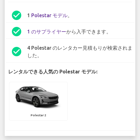
check_circle
1
Polestar モデル
。
check_circle
1 のサプライヤー
から入手できます。
4 Polestar のレンタカー見積もりが検索されま
check_circle
した。
レンタルできる人気の Polestar モデル:
Polestar 2