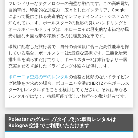
フレンドリーなテクノロジーの完璧な融合です。この高級電気
自動車は、印象的な加速力、広々としたインテリア、Google
によって提供される先進的なインフォテインメントシステムで
知られています。ポールスター2の反応の良いハンドリングと
オールホイールドライブは、ボローニャの歴史的な市街地や風
光明媚な田園地帯を移動するのに理想的な車です。
環境に配慮した旅行者で、自分の価値観に合った高性能車を探
している場合、ポールスター2は最適な選択です。二酸化炭素
排出量を減らすだけでなく、ポールスター2は旅行をより一層
充実させる卓越したドライビング体験を提供します。
ボローニャ空港の車のレンタル
の価格と比類のないドライビン
グ体験をお求めの場合、ボローニャ空港のHERTZからポールス
ター2をレンタルすることを検討してください。それは単なる
レンタルではなく、持続可能で楽しい旅行への取り組みです。
Polestar のグループ/タイプ別の車両レンタルは
Bologna 空港 でご利用いただけます