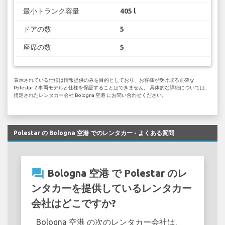
最小トランク容量
405 l
ドアの数
5
座席の数
5
表示されている仕様は情報提供のみを目的としており、お客様が受け取る正確な
Polestar 2 車両モデルと仕様を保証することはできません。 具体的な詳細については、
指定されたレンタカー会社 Bologna 空港 にお問い合わせください。
Polestar の Bologna 空港 でのレンタカー - よくある質問
question_answer
Bologna 空港 で Polestar のレ
ンタカーを提供しているレンタカー
会社はどこですか?
Bologna 空港 の次のレンタカー会社は、