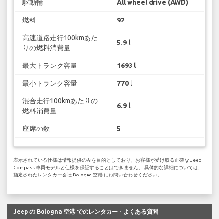
駆動輪
All wheel drive (AWD)
燃料
92
高速道路走行100kmあた
5.9 l
りの燃料消費量
最大トランク容量
1693 l
最小トランク容量
770 l
混合走行100kmあたりの
6.9 l
燃料消費量
座席の数
5
表示されている仕様は情報提供のみを目的としており、お客様が受け取る正確な Jeep
Compass 車両モデルと仕様を保証することはできません。 具体的な詳細については、
指定されたレンタカー会社 Bologna 空港 にお問い合わせください。
Jeep の Bologna 空港 でのレンタカー - よくある質問