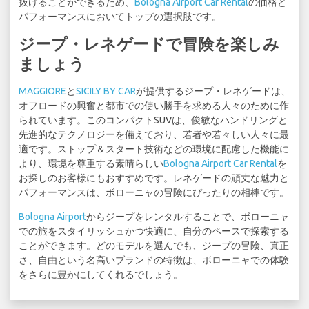
抜けることができるため、
Bologna Airport Car Rental
の価格と
パフォーマンスにおいてトップの選択肢です。
ジープ・レネゲードで冒険を楽しみ
ましょう
MAGGIORE
と
SICILY BY CAR
が提供するジープ・レネゲードは、
オフロードの興奮と都市での使い勝手を求める人々のために作
られています。このコンパクトSUVは、俊敏なハンドリングと
先進的なテクノロジーを備えており、若者や若々しい人々に最
適です。ストップ＆スタート技術などの環境に配慮した機能に
より、環境を尊重する素晴らしい
Bologna Airport Car Rental
を
お探しのお客様にもおすすめです。レネゲードの頑丈な魅力と
パフォーマンスは、ボローニャの冒険にぴったりの相棒です。
Bologna Airport
からジープをレンタルすることで、ボローニャ
での旅をスタイリッシュかつ快適に、自分のペースで探索する
ことができます。どのモデルを選んでも、ジープの冒険、真正
さ、自由という名高いブランドの特徴は、ボローニャでの体験
をさらに豊かにしてくれるでしょう。