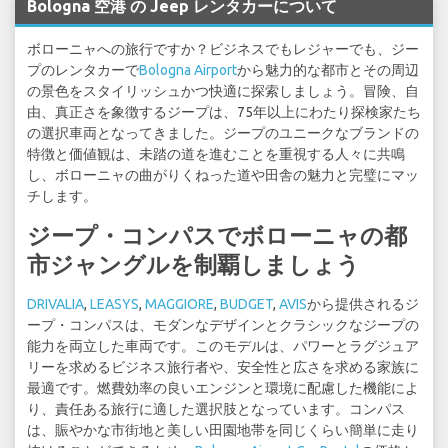
Bologna 空港 の Jeep レンタカーについて
ボローニャへの旅行ですか？ビジネスでもレジャーでも、ジー
プのレンタカーで
Bologna Airport
から魅力的な都市とその周辺
の景色をスタイリッシュかつ快適に探索しましょう。冒険、自
由、真正さを象徴するジープは、75年以上にわたり探検家たち
の選択車両となってきました。ジープのユニークなブランドの
特徴と価値観は、未踏の道を進むことを重視する人々に共鳴
し、ボローニャの曲がりくねった道や田舎の魅力と完璧にマッ
チします。
ジープ・コンパスでボローニャの都
市ジャングルを制覇しましょう
DRIVALIA
,
LEASYS
,
MAGGIORE
,
BUDGET
,
AVIS
から提供されるジ
ープ・コンパスは、モダンなデザインとクラシックなジープの
能力を両立した車両です。このモデルは、パワーとラグジュア
リーを求めるビジネス旅行者や、安全性と広さを求める家族に
最適です。燃費効率の良いエンジンと環境に配慮した機能によ
り、責任ある旅行に適した選択肢となっています。コンパス
は、賑やかな市街地と美しい田園地帯を同じくらい簡単に走り