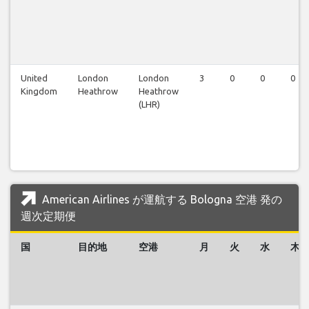
United
London
London
3
0
0
0
Kingdom
Heathrow
Heathrow
(LHR)
American Airlines が運航する Bologna 空港 発の
週次定期便
国
目的地
空港
月
火
水
木