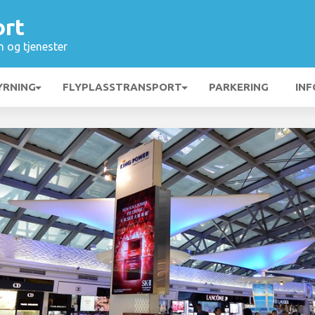
ort
n og tjenester
YRNING
FLYPLASSTRANSPORT
PARKERING
INF