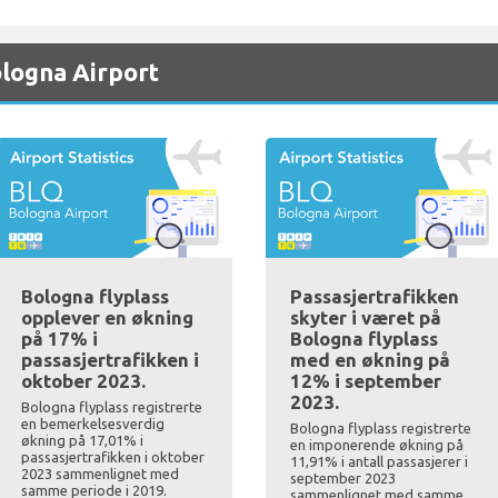
logna Airport
Bologna flyplass
Passasjertrafikken
opplever en økning
skyter i været på
på 17% i
Bologna flyplass
passasjertrafikken i
med en økning på
oktober 2023.
12% i september
2023.
Bologna flyplass registrerte
en bemerkelsesverdig
Bologna flyplass registrerte
økning på 17,01% i
en imponerende økning på
passasjertrafikken i oktober
11,91% i antall passasjerer i
2023 sammenlignet med
september 2023
samme periode i 2019.
sammenlignet med samme