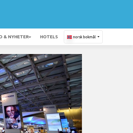
O & NYHETER
HOTELS
norsk bokmål