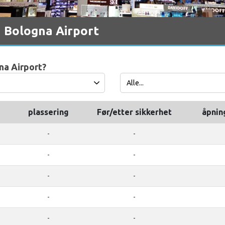
 Bologna Airport
gna Airport?
plassering
Før/etter sikkerhet
åpnin
-
-
-
-
-
-
-
-
-
-