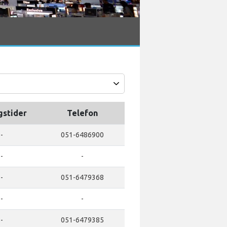
gstider
Telefon
-
051-6486900
-
-
-
051-6479368
-
-
-
051-6479385