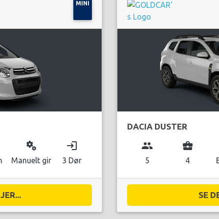
MINI
DACIA DUSTER
miscellaneous_services
login
group
business_center
n
Manuelt gir
3 Dør
5
4
ER...
SE D