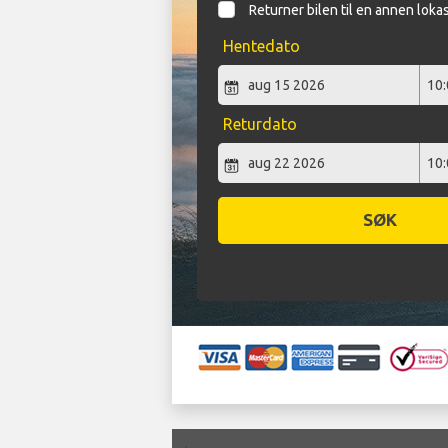
Returner bilen til en annen loka
Hentedato
Returdato
SØK