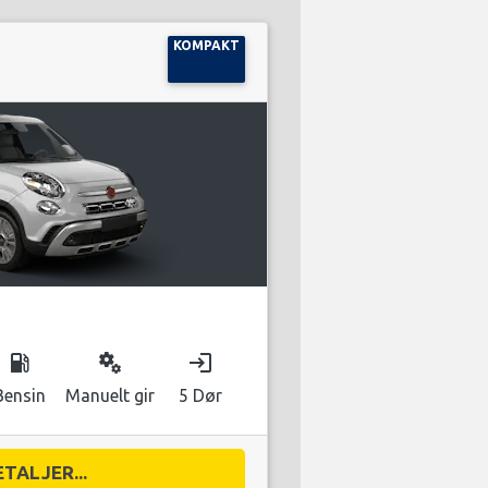
KOMPAKT
local_gas_station
miscellaneous_services
login
Bensin
Manuelt gir
5 Dør
ETALJER...