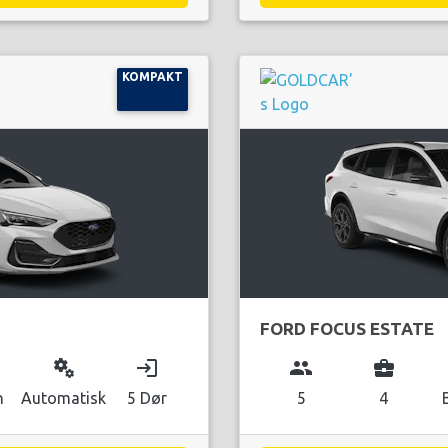
KOMPAKT
FORD FOCUS ESTATE
miscellaneous_services
login
group
business_center
n
Automatisk
5 Dør
5
4