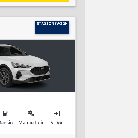
STASJONSVOGN
local_gas_station
miscellaneous_services
login
Bensin
Manuelt gir
5 Dør