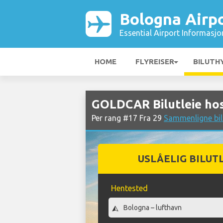
Bologna Airp
Essential Airport Informasjo
HOME
FLYREISER
BILUTH
GOLDCAR Bilutleie hos
Per rang #17 Fra 29
Sammenligne bil
USLÅELIG BILUT
Hentested