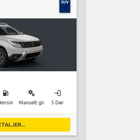
SUV
local_gas_station
miscellaneous_services
login
Bensin
Manuelt gir
5 Dør
ETALJER...