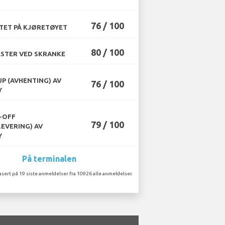
76 / 100
TET PÅ KJØRETØYET
80 / 100
STER VED SKRANKE
UP (AVHENTING) AV
76 / 100
Y
-OFF
79 / 100
LEVERING) AV
Y
På terminalen
asert på 19 siste anmeldelser fra 10926 alle anmeldelser.