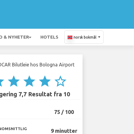
O & NYHETER
HOTELS
norsk bokmål
ar
star
star
star
star_border
ering 7,7 Resultat fra 10
75 / 100
NOMSNITTLIG
9 minutter