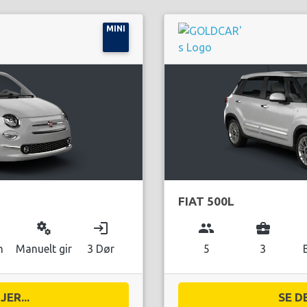
MINI
FIAT 500L
miscellaneous_services
login
group
business_center
n
Manuelt gir
3 Dør
5
3
ER...
SE D