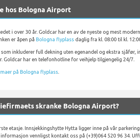
e hos Bologna Airport
edet i over 30 år. Goldcar har en av de nyeste og mest moderne f
anken er åpen på
Bologna flyplass
daglig fra kl. 08:00 til kl. 12:0
 som inkluderer full dekning uten egenandel og ekstra sjåfør, in
r. Goldcar har en telefonhotline for veihjelp tilgjengelig 24/7.
firmaer på Bologna flyplass
.
iefirmaets skranke Bologna Airport?
ste etasje. Innsjekkingshytte Hytta ligger inne på vår parkering
informasjon vennligst kontakt oss på (+39)064 520 96 34. Uffici