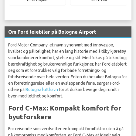
Ford Ecosport
Ford Fiesta
Om Ford leiebiler på Bologna Airport
Ford Motor Company, et navn synonymt med innovasjon,
kvalitet og pålitelighet, har en lang historie med å tilby kjøretøy
som kombinerer komfort, ytelse og stil. Med fokus på teknologi,
bærekraftighet og brukervennlige funksjoner, har Ford etablert
seg som et foretrukket valg for både forretnings- og
fritidsreisende over hele verden. Enten du besøker Bologna for
en forretningsreise eller en avslappende ferie, sørger Ford-
utleie på
Bologna lufthavn
for at du kan bevege deg rundt i
byen med letthet og komfort.
Ford C-Max: Kompakt komfort for
byutforskere
For reisende som verdsetter en kompakt formfaktor uten å gå
på kompromiss med komforten, er Ford C-Max et ideelt valg.