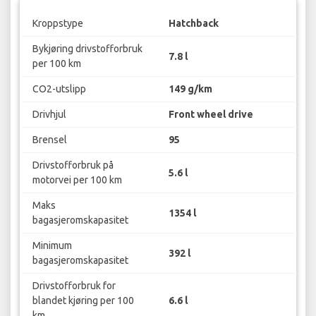
Kroppstype
Hatchback
Bykjøring drivstofforbruk
7.8 l
per 100 km
CO2-utslipp
149 g/km
Drivhjul
Front wheel drive
Brensel
95
Drivstofforbruk på
5.6 l
motorvei per 100 km
Maks
1354 l
bagasjeromskapasitet
Minimum
392 l
bagasjeromskapasitet
Drivstofforbruk for
blandet kjøring per 100
6.6 l
km