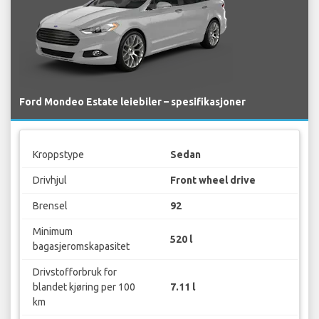
Ford Mondeo Estate leiebiler – spesifikasjoner
Kroppstype
Sedan
Drivhjul
Front wheel drive
Brensel
92
Minimum
520 l
bagasjeromskapasitet
Drivstofforbruk for
blandet kjøring per 100
7.11 l
km