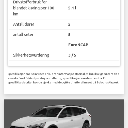
Drivstofforbruk for
blandet kjøring per 100
5.1 l
km
Antall dører
5
antall seter
5
EuroNCAP
Sikkerhetsvurdering
3 / 5
Spesifikasjonene som vises er kun for informasjonsformål, vi kan ikke garantere den
eksakte Ford C-Max kjøretøymodellen og spesifikasjonene du vil motta. For
spesifikke detaljer bør du sjekke med det gitte bilutleiefirmaet på Bologna Airport.