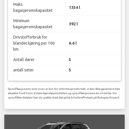
Maks
1354 l
bagasjeromskapasitet
Minimum
392 l
bagasjeromskapasitet
Drivstofforbruk for
blandet kjøring per 100
6.6 l
km
Antall dører
5
antall seter
5
Spesifikasjonene som vises er kun for informasjonsformål, vi kan ikke garantere den
eksakte Ford Focus Estate kjøretøymodellen og spesifikasjonene du vil motta. For
spesifikke detaljer bør du sjekke med det gitte bilutleiefirmaet på Bologna Airport.