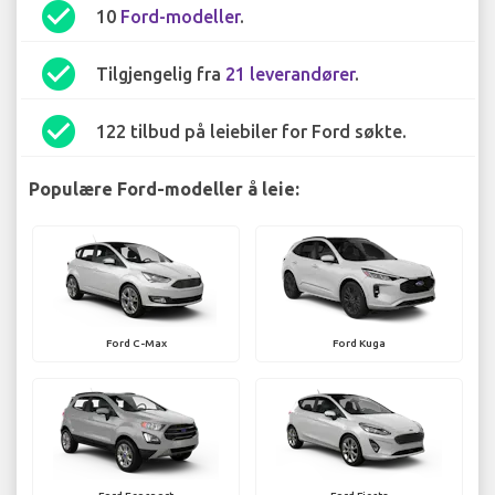
check_circle
10
Ford-modeller
.
check_circle
Tilgjengelig fra
21 leverandører
.
check_circle
122 tilbud på leiebiler for Ford søkte.
Populære Ford-modeller å leie:
Ford C-Max
Ford Kuga