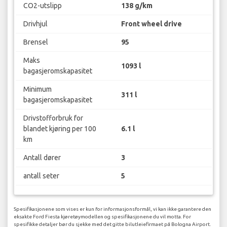
CO2-utslipp
138 g/km
Drivhjul
Front wheel drive
Brensel
95
Maks
1093 l
bagasjeromskapasitet
Minimum
311 l
bagasjeromskapasitet
Drivstofforbruk for
blandet kjøring per 100
6.1 l
km
Antall dører
3
antall seter
5
Spesifikasjonene som vises er kun for informasjonsformål, vi kan ikke garantere den
eksakte Ford Fiesta kjøretøymodellen og spesifikasjonene du vil motta. For
spesifikke detaljer bør du sjekke med det gitte bilutleiefirmaet på Bologna Airport.