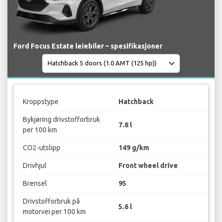
Ford Focus Estate leiebiler – spesifikasjoner
Kroppstype
Hatchback
Bykjøring drivstofforbruk
7.8 l
per 100 km
CO2-utslipp
149 g/km
Drivhjul
Front wheel drive
Brensel
95
Drivstofforbruk på
5.6 l
motorvei per 100 km