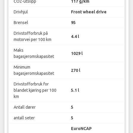
CO2-utslipp
117 g/km
Drivhjul
Front wheel drive
Brensel
95
Drivstofforbruk på
4.4 l
motorvei per 100 km
Maks
1029 l
bagasjeromskapasitet
Minimum
270 l
bagasjeromskapasitet
Drivstofforbruk for
blandet kjøring per 100
5.1 l
km
Antall dører
5
antall seter
5
EuroNCAP