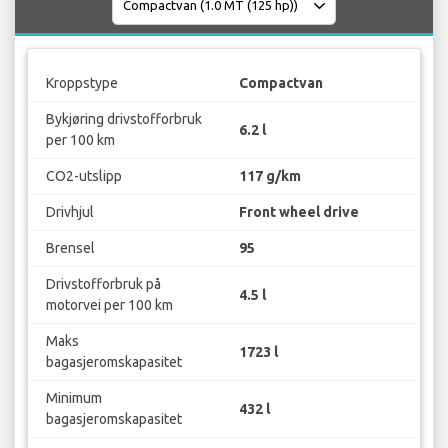
Kroppstype
Compactvan
Bykjøring drivstofforbruk
6.2 l
per 100 km
CO2-utslipp
117 g/km
Drivhjul
Front wheel drive
Brensel
95
Drivstofforbruk på
4.5 l
motorvei per 100 km
Maks
1723 l
bagasjeromskapasitet
Minimum
432 l
bagasjeromskapasitet