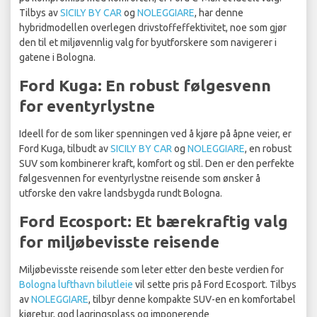
Tilbys av
SICILY BY CAR
og
NOLEGGIARE
, har denne
hybridmodellen overlegen drivstoffeffektivitet, noe som gjør
den til et miljøvennlig valg for byutforskere som navigerer i
gatene i Bologna.
Ford Kuga: En robust følgesvenn
for eventyrlystne
Ideell for de som liker spenningen ved å kjøre på åpne veier, er
Ford Kuga, tilbudt av
SICILY BY CAR
og
NOLEGGIARE
, en robust
SUV som kombinerer kraft, komfort og stil. Den er den perfekte
følgesvennen for eventyrlystne reisende som ønsker å
utforske den vakre landsbygda rundt Bologna.
Ford Ecosport: Et bærekraftig valg
for miljøbevisste reisende
Miljøbevisste reisende som leter etter den beste verdien for
Bologna lufthavn bilutleie
vil sette pris på Ford Ecosport. Tilbys
av
NOLEGGIARE
, tilbyr denne kompakte SUV-en en komfortabel
kjøretur, god lagringsplass og imponerende