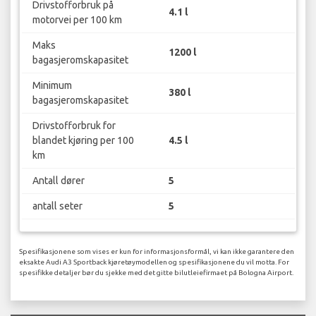
Drivstofforbruk på
4.1 l
motorvei per 100 km
Maks
1200 l
bagasjeromskapasitet
Minimum
380 l
bagasjeromskapasitet
Drivstofforbruk for
blandet kjøring per 100
4.5 l
km
Antall dører
5
antall seter
5
Spesifikasjonene som vises er kun for informasjonsformål, vi kan ikke garantere den
eksakte Audi A3 Sportback kjøretøymodellen og spesifikasjonene du vil motta. For
spesifikke detaljer bør du sjekke med det gitte bilutleiefirmaet på Bologna Airport.