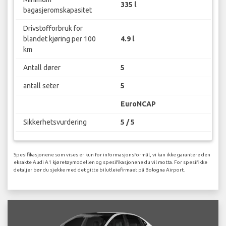
335 l
bagasjeromskapasitet
Drivstofforbruk for
blandet kjøring per 100
4.9 l
km
Antall dører
5
antall seter
5
EuroNCAP
Sikkerhetsvurdering
5 / 5
Spesifikasjonene som vises er kun for informasjonsformål, vi kan ikke garantere den
eksakte Audi A1 kjøretøymodellen og spesifikasjonene du vil motta. For spesifikke
detaljer bør du sjekke med det gitte bilutleiefirmaet på Bologna Airport.