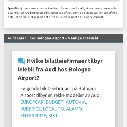
Spesifikasjonene som vises er kun for informasjonsformål, vi kan ikke garantere den
eksakte Audi Q5 kjøretøymodellen og spesifikasjonene du vil motta. For spesifikke
detaljer bør du sjekke med det gitte bilutleiefirmaet på Bologna Airport.
Audi Leiebil hos Bologna Airport – Vanlige spørsmål
question_answer
Hvilke bilutleiefirmaer tilbyr
leiebil fra Audi hos Bologna
Airport?
Følgende bilutleiefirmaer på Bologna
Airport tilbyr en rekke modeller av Audi:
EUROPCAR
,
BUDGET
,
AUTOVIA
,
SURPRICE
,
LOCAUTO
,
ALAMO
,
ENTERPRISE
,
SIXT