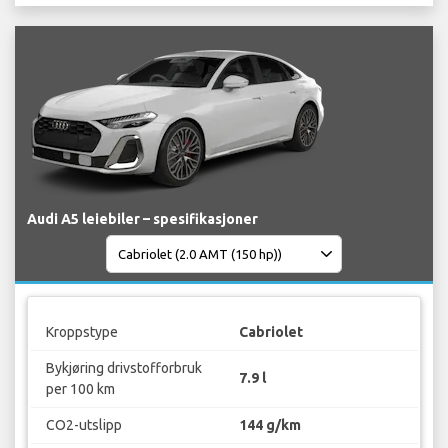
Audi A5 leiebiler – spesifikasjoner
Kroppstype
Cabriolet
Bykjøring drivstofforbruk
7.9 l
per 100 km
CO2-utslipp
144 g/km