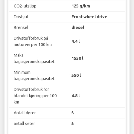
CO2-utslipp
125 g/km
Drivhjul
Front wheel drive
Brensel
diesel
Drivstofforbruk på
4.4 l
motorvei per 100 km
Maks
1550 l
bagasjeromskapasitet
Minimum
550 l
bagasjeromskapasitet
Drivstofforbruk for
blandet kjøring per 100
4.8 l
km
Antall dører
5
antall seter
5