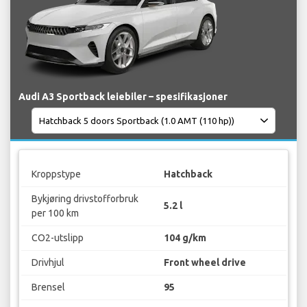
Audi A3 Sportback leiebiler – spesifikasjoner
Kroppstype
Hatchback
Bykjøring drivstofforbruk
5.2 l
per 100 km
CO2-utslipp
104 g/km
Drivhjul
Front wheel drive
Brensel
95