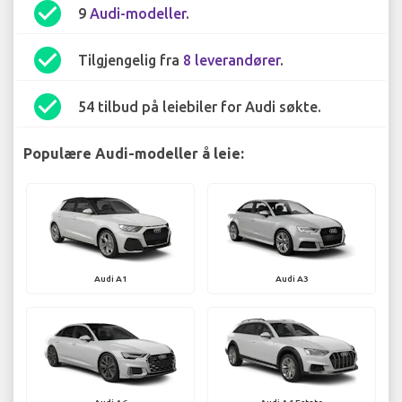
check_circle
9
Audi-modeller
.
check_circle
Tilgjengelig fra
8 leverandører
.
check_circle
54 tilbud på leiebiler for Audi søkte.
Populære Audi-modeller å leie:
Audi A1
Audi A3