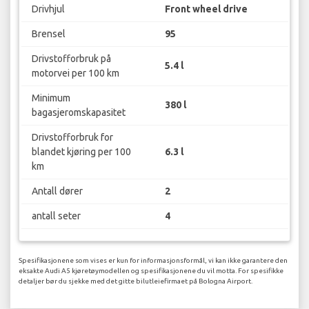
Drivhjul
Front wheel drive
Brensel
95
Drivstofforbruk på
5.4 l
motorvei per 100 km
Minimum
380 l
bagasjeromskapasitet
Drivstofforbruk for
blandet kjøring per 100
6.3 l
km
Antall dører
2
antall seter
4
Spesifikasjonene som vises er kun for informasjonsformål, vi kan ikke garantere den
eksakte Audi A5 kjøretøymodellen og spesifikasjonene du vil motta. For spesifikke
detaljer bør du sjekke med det gitte bilutleiefirmaet på Bologna Airport.