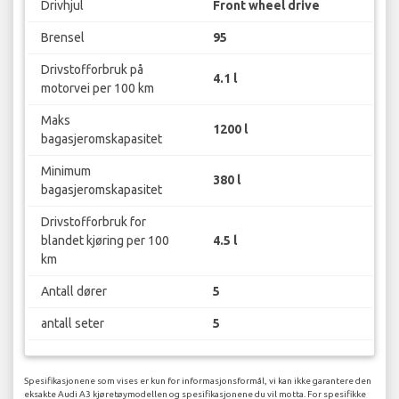
Drivhjul
Front wheel drive
Brensel
95
Drivstofforbruk på
4.1 l
motorvei per 100 km
Maks
1200 l
bagasjeromskapasitet
Minimum
380 l
bagasjeromskapasitet
Drivstofforbruk for
blandet kjøring per 100
4.5 l
km
Antall dører
5
antall seter
5
Spesifikasjonene som vises er kun for informasjonsformål, vi kan ikke garantere den
eksakte Audi A3 kjøretøymodellen og spesifikasjonene du vil motta. For spesifikke