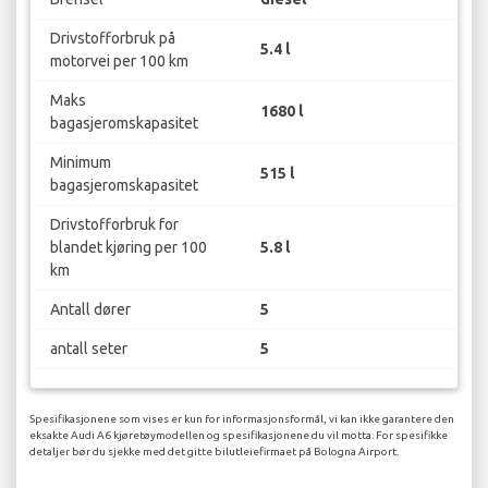
Drivstofforbruk på
5.4 l
motorvei per 100 km
Maks
1680 l
bagasjeromskapasitet
Minimum
515 l
bagasjeromskapasitet
Drivstofforbruk for
blandet kjøring per 100
5.8 l
km
Antall dører
5
antall seter
5
Spesifikasjonene som vises er kun for informasjonsformål, vi kan ikke garantere den
eksakte Audi A6 kjøretøymodellen og spesifikasjonene du vil motta. For spesifikke
detaljer bør du sjekke med det gitte bilutleiefirmaet på Bologna Airport.