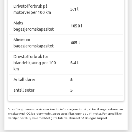
Drivstofforbruk på
5.1 l
motorvei per 100 km
Maks
1050 l
bagasjeromskapasitet
Minimum
405 l
bagasjeromskapasitet
Drivstofforbruk for
blandet kjøring per 100
5.4 l
km
Antall dører
5
antall seter
5
Spesifikasjonene som vises er kun for informasjonsformål, vi kan ikke garantere den
eksakte Audi Q2 kjøretøymodellen og spesifikasjonene du vil motta. For spesifikke
detaljer bør du sjekke med det gitte bilutleiefirmaet på Bologna Airport.