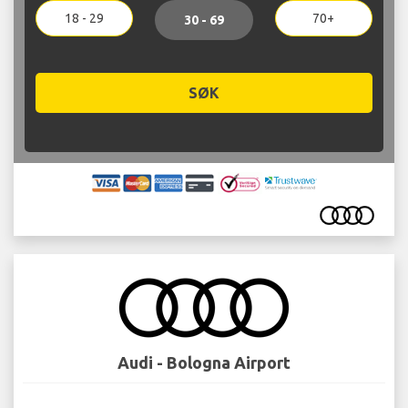
18 - 29
70+
30 - 69
SØK
Audi - Bologna Airport