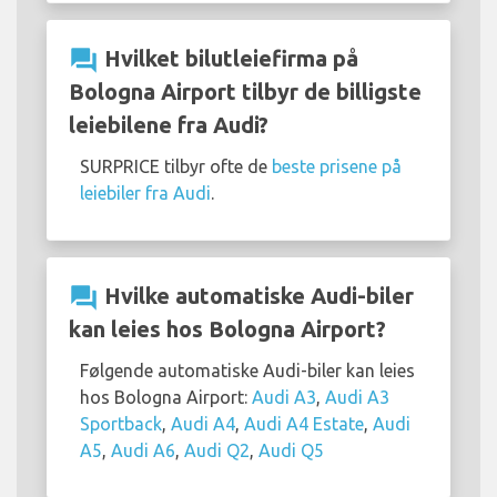
question_answer
Hvilket bilutleiefirma på
Bologna Airport tilbyr de billigste
leiebilene fra Audi?
SURPRICE tilbyr ofte de
beste prisene på
leiebiler fra Audi
.
question_answer
Hvilke automatiske Audi-biler
kan leies hos Bologna Airport?
Følgende automatiske Audi-biler kan leies
hos Bologna Airport:
Audi A3
,
Audi A3
Sportback
,
Audi A4
,
Audi A4 Estate
,
Audi
A5
,
Audi A6
,
Audi Q2
,
Audi Q5