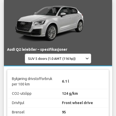
Audi Q2 leiebiler – spesifikasjoner
Bykjøring drivstofforbruk
6.1 l
per 100 km
CO2-utslipp
124 g/km
Drivhjul
Front wheel drive
Brensel
95