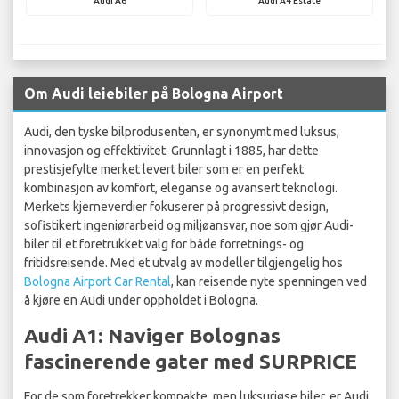
Audi A6
Audi A4 Estate
Om Audi leiebiler på Bologna Airport
Audi, den tyske bilprodusenten, er synonymt med luksus,
innovasjon og effektivitet. Grunnlagt i 1885, har dette
prestisjefylte merket levert biler som er en perfekt
kombinasjon av komfort, eleganse og avansert teknologi.
Merkets kjerneverdier fokuserer på progressivt design,
sofistikert ingeniørarbeid og miljøansvar, noe som gjør Audi-
biler til et foretrukket valg for både forretnings- og
fritidsreisende. Med et utvalg av modeller tilgjengelig hos
Bologna Airport Car Rental
, kan reisende nyte spenningen ved
å kjøre en Audi under oppholdet i Bologna.
Audi A1: Naviger Bolognas
fascinerende gater med SURPRICE
For de som foretrekker kompakte, men luksuriøse biler, er Audi