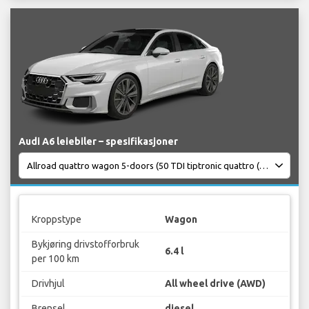
Audi A6 leiebiler – spesifikasjoner
Kroppstype
Wagon
Bykjøring drivstofforbruk
6.4 l
per 100 km
Drivhjul
All wheel drive (AWD)
Brensel
diesel