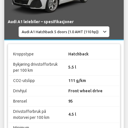
Audi A1 leiebiler – spesifikasjoner
Kroppstype
Hatchback
Bykjøring drivstofforbruk
5.5 l
per 100 km
CO2-utslipp
111 g/km
Drivhjul
Front wheel drive
Brensel
95
Drivstofforbruk på
4.5 l
motorvei per 100 km
Minimum