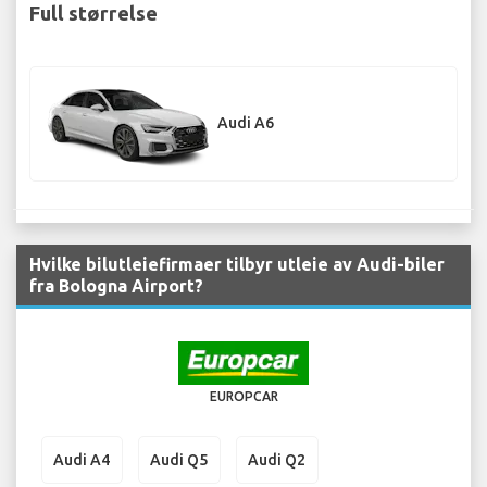
Full størrelse
Audi A6
Hvilke bilutleiefirmaer tilbyr utleie av Audi-biler
fra Bologna Airport?
EUROPCAR
Audi A4
Audi Q5
Audi Q2