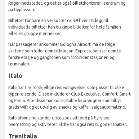
Roger-nettstedet, og det er også billettkontorer i sentrum og
på flyplassen.
Billetter for bare én vei koster ca. €9 hver. I tillegg til
individuelle billetter kan du kjøpe billetter for hele familien
eller en gruppe mennesker.
Når passasjerer ankommer Bologna Airport, må de følge
skiltene som leder dem til Marconi Express, som tar dem til
første etasje og gangbroen som forbinder stasjonen og
terminalen.
Italo
Italo har fire forskjellige reiseomgivelser som passer til ulike
typer reisende. Disse inkluderer Club Executive, Comfort, Smart
og Prima. Alle disse har komfortable kino-vogner som tilbyr
gratis WiFi og et utvalg av snacks og kaffe i salgsautomatene.
Italo tilbyr sine kunder ulike spesialtilbud på flyreiser,
overnatting og aktiviteter. Eldre har også rett til gode rabatter.
TrenItalia