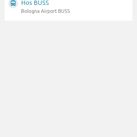
Hos BUSS
directions_bus
Bologna Airport BUSS