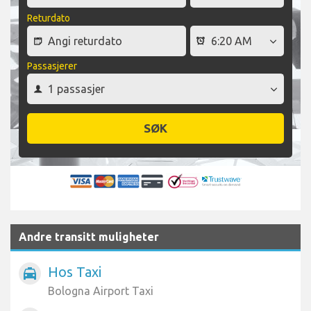
Returdato
Passasjerer
SØK
Andre transitt muligheter
Hos Taxi
local_taxi
Bologna Airport Taxi