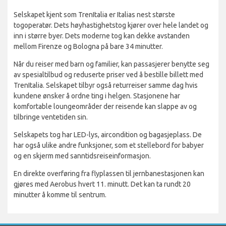
Selskapet kjent som TrenItalia er Italias nest største
togoperatør. Dets høyhastighetstog kjører over hele landet og
inn i større byer. Dets moderne tog kan dekke avstanden
mellom Firenze og Bologna på bare 34 minutter.
Når du reiser med barn og familier, kan passasjerer benytte seg
av spesialtilbud og reduserte priser ved å bestille billett med
TrenItalia. Selskapet tilbyr også returreiser samme dag hvis
kundene ønsker å ordne ting i helgen. Stasjonene har
komfortable loungeområder der reisende kan slappe av og
tilbringe ventetiden sin.
Selskapets tog har LED-lys, aircondition og bagasjeplass. De
har også ulike andre funksjoner, som et stellebord for babyer
og en skjerm med sanntidsreiseinformasjon.
En direkte overføring fra flyplassen til jernbanestasjonen kan
gjøres med Aerobus hvert 11. minutt. Det kan ta rundt 20
minutter å komme til sentrum.