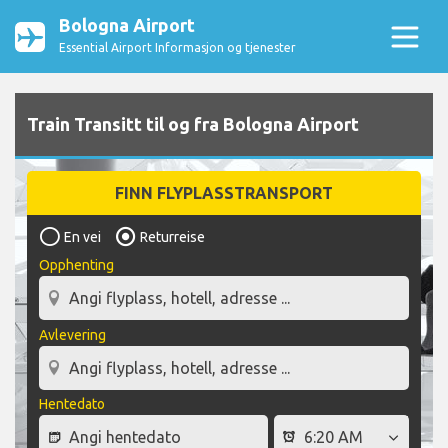
Bologna Airport
Essential Airport Informasjon og tjenester
Train Transitt til og fra Bologna Airport
FINN FLYPLASSTRANSPORT
En vei
Returreise
Opphenting
Avlevering
Hentedato