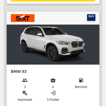
SUV
BMW X5
group
business_center
local_gas_station
5
6
Benzine
miscellaneous_services
login
Automaat
5 Portier