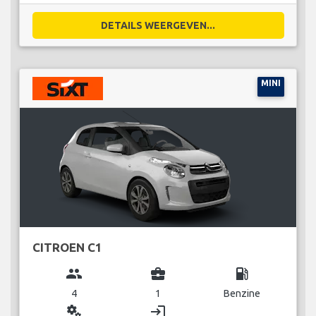
DETAILS WEERGEVEN...
MINI
CITROEN C1
group
business_center
local_gas_station
4
1
Benzine
miscellaneous_services
login