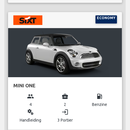
ECONOMY
MINI ONE
group
business_center
local_gas_station
4
2
Benzine
miscellaneous_services
login
Handleiding
3 Portier