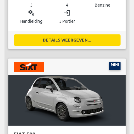
5
4
Benzine
miscellaneous_services
login
Handleiding
5 Portier
DETAILS WEERGEVEN...
MINI