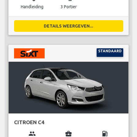
Handleiding
3 Portier
DETAILS WEERGEVEN...
STANDAARD
CITROEN C4
group
business_center
local_gas_station