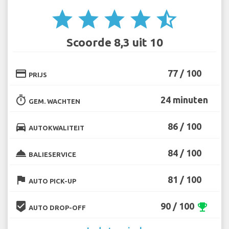
star
star
star
star
star_half
Scoorde 8,3 uit 10
credit_card
77 / 100
PRIJS
timer
24 minuten
GEM. WACHTEN
directions_car
86 / 100
AUTOKWALITEIT
room_service
84 / 100
BALIESERVICE
flag
81 / 100
AUTO PICK-UP
beenhere
90 / 100
emoji_events
AUTO DROP-OFF