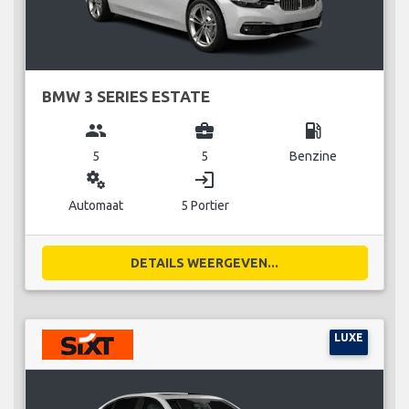
BMW 3 SERIES ESTATE
group
business_center
local_gas_station
5
5
Benzine
miscellaneous_services
login
Automaat
5 Portier
DETAILS WEERGEVEN...
LUXE