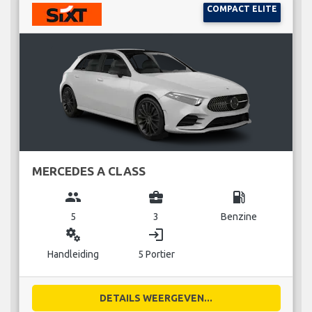
COMPACT ELITE
MERCEDES A CLASS
group
business_center
local_gas_station
5
3
Benzine
miscellaneous_services
login
Handleiding
5 Portier
DETAILS WEERGEVEN...