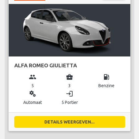
ALFA ROMEO GIULIETTA
group
business_center
local_gas_station
5
3
Benzine
miscellaneous_services
login
Automaat
5 Portier
DETAILS WEERGEVEN...