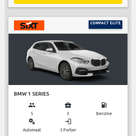
COMPACT ELITE
BMW 1 SERIES
group
business_center
local_gas_station
5
3
Benzine
miscellaneous_services
login
Automaat
5 Portier