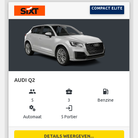
COMPACT ELITE
AUDI Q2
group
business_center
local_gas_station
5
3
Benzine
miscellaneous_services
login
Automaat
5 Portier
DETAILS WEERGEVEN...