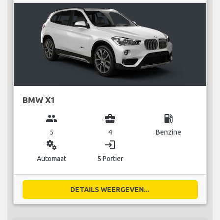
BMW X1
group
business_center
local_gas_station
5
4
Benzine
miscellaneous_services
login
Automaat
5 Portier
DETAILS WEERGEVEN...