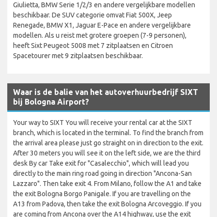
Giulietta, BMW Serie 1/2/3 en andere vergelijkbare modellen
beschikbaar. De SUV categorie omvat Fiat 500X, Jeep
Renegade, BMW X1, Jaguar E-Pace en andere vergelijkbare
modellen. Als u reist met grotere groepen (7-9 personen),
heeft Sixt Peugeot 5008 met 7 zitplaatsen en Citroen
Spacetourer met 9 zitplaatsen beschikbaar.
Waar is de balie van het autoverhuurbedrijf SIXT
bij Bologna Airport?
Your way to SIXT You will receive your rental car at the SIXT
branch, which is located in the terminal. To find the branch from
the arrival area please just go straight on in direction to the exit.
After 30 meters you will see it on the left side, we are the third
desk By car Take exit for "Casalecchio", which will lead you
directly to the main ring road going in direction "Ancona-San
Lazzaro". Then take exit 4. From Milano, follow the A1 and take
the exit Bologna Borgo Panigale. If you are travelling on the
A13 from Padova, then take the exit Bologna Arcoveggio. If you
are coming from Ancona over the A14 highway, use the exit