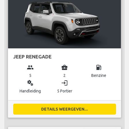
JEEP RENEGADE
group
business_center
local_gas_station
5
2
Benzine
miscellaneous_services
login
Handleiding
5 Portier
DETAILS WEERGEVEN...