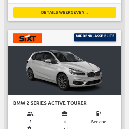
DETAILS WEERGEVEN...
MIDDENKLASSE ELITE
BMW 2 SERIES ACTIVE TOURER
group
business_center
local_gas_station
5
4
Benzine