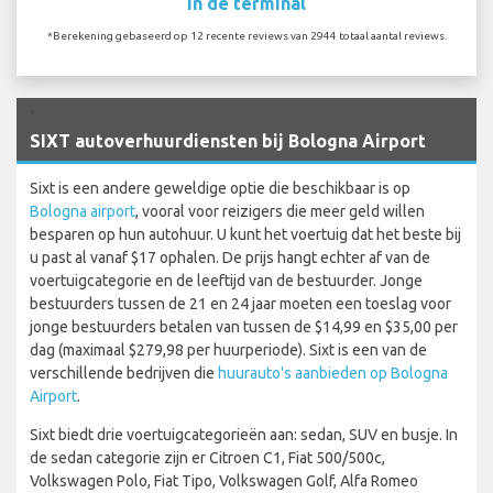
In de terminal
*Berekening gebaseerd op 12 recente reviews van 2944 totaal aantal reviews.
`
SIXT autoverhuurdiensten bij Bologna Airport
Sixt is een andere geweldige optie die beschikbaar is op
Bologna airport
, vooral voor reizigers die meer geld willen
besparen op hun autohuur. U kunt het voertuig dat het beste bij
u past al vanaf $17 ophalen. De prijs hangt echter af van de
voertuigcategorie en de leeftijd van de bestuurder. Jonge
bestuurders tussen de 21 en 24 jaar moeten een toeslag voor
jonge bestuurders betalen van tussen de $14,99 en $35,00 per
dag (maximaal $279,98 per huurperiode). Sixt is een van de
verschillende bedrijven die
huurauto's aanbieden op Bologna
Airport
.
Sixt biedt drie voertuigcategorieën aan: sedan, SUV en busje. In
de sedan categorie zijn er Citroen C1, Fiat 500/500c,
Volkswagen Polo, Fiat Tipo, Volkswagen Golf, Alfa Romeo