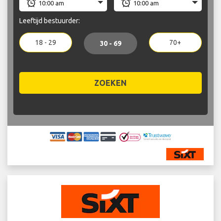
Leeftijd bestuurder:
18 - 29
70+
30 - 69
ZOEKEN