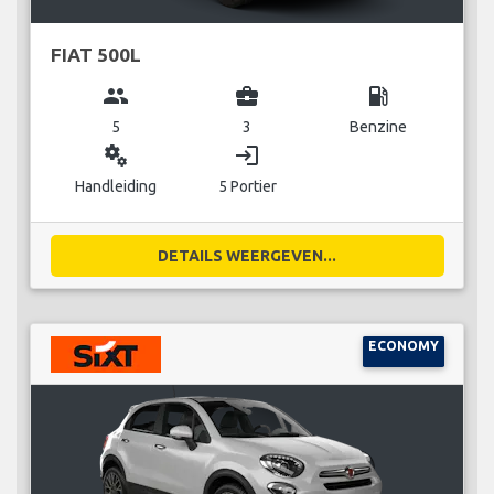
FIAT 500L
group
business_center
local_gas_station
5
3
Benzine
miscellaneous_services
login
Handleiding
5 Portier
DETAILS WEERGEVEN...
ECONOMY