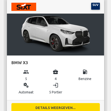
SUV
BMW X3
group
business_center
local_gas_station
5
4
Benzine
miscellaneous_services
login
Automaat
5 Portier
DETAILS WEERGEVEN...