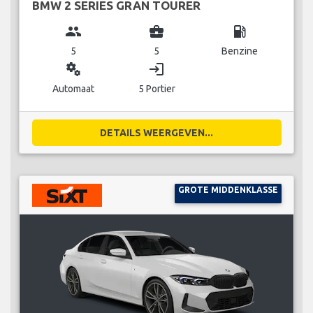
BMW 2 SERIES GRAN TOURER
group
business_center
local_gas_station
5
5
Benzine
miscellaneous_services
login
Automaat
5 Portier
DETAILS WEERGEVEN...
GROTE MIDDENKLASSE