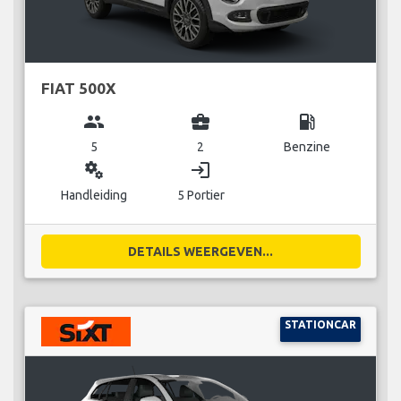
FIAT 500X
group
business_center
local_gas_station
5
2
Benzine
miscellaneous_services
login
Handleiding
5 Portier
DETAILS WEERGEVEN...
STATIONCAR