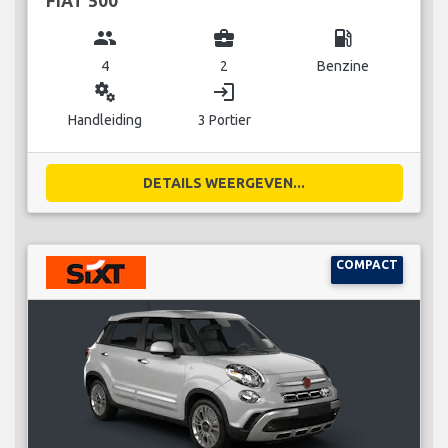
FIAT 500
group
business_center
local_gas_station
4
2
Benzine
miscellaneous_services
login
Handleiding
3 Portier
DETAILS WEERGEVEN...
COMPACT