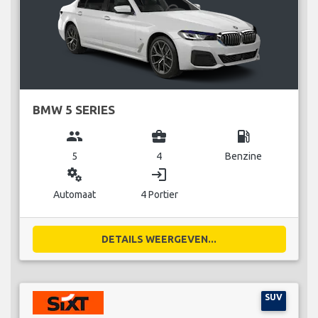
BMW 5 SERIES
group
business_center
local_gas_station
5
4
Benzine
miscellaneous_services
login
Automaat
4 Portier
DETAILS WEERGEVEN...
SUV