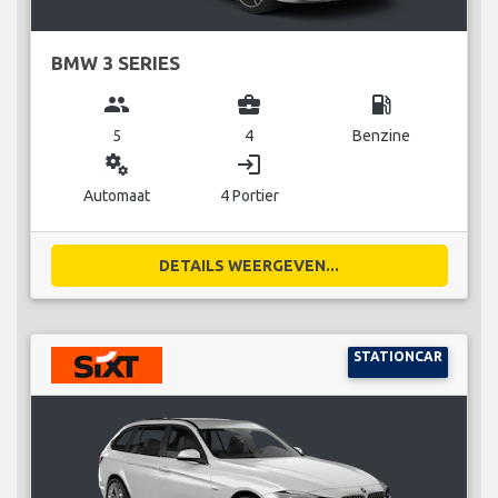
BMW 3 SERIES
group
business_center
local_gas_station
5
4
Benzine
miscellaneous_services
login
Automaat
4 Portier
DETAILS WEERGEVEN...
STATIONCAR