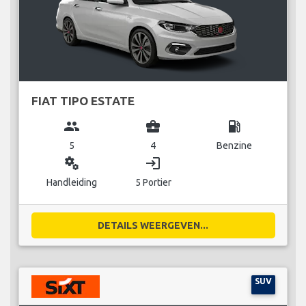
FIAT TIPO ESTATE
group
business_center
local_gas_station
5
4
Benzine
miscellaneous_services
login
Handleiding
5 Portier
DETAILS WEERGEVEN...
SUV