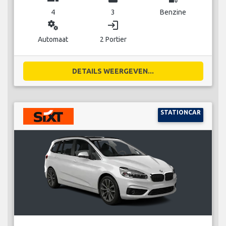
4
3
Benzine
miscellaneous_services
login
Automaat
2 Portier
DETAILS WEERGEVEN...
STATIONCAR