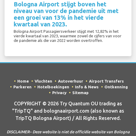
Bologna Airport stijgt boven het
niveau van voor de pandemie uit met
een groei van 13% in het vierde
kwartaal van 2023.
Bologna Airport Passagiersverkeer stijgt met 12,82% in het
vierde kwartaal van 2023, waarmee zowel de cijfers van voor
de pandemie als die van 2022 worden overtroffen.
Home
Vluchten
Autoverhuur
Airport Transfers
Parkeren
Hotelboekingen
Info & News
Ontkenning
Privacy
Sitemap
COPYRIGHT © 2026 Try Quantum OU trading as
"TripTQ" and bolognaairport.com (also known as
TripTQ Bologna Airport) / All Rights Reserved.
DISCLAIMER– Deze website is niet de officiële website van Bologna