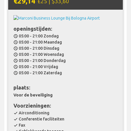
€29,14
£25 | $33,60
openingstijden:
05:00 - 21:00 Zondag
schedule
05:00 - 21:00 Maandag
schedule
05:00 - 21:00 Dinsdag
schedule
05:00 - 21:00 Woensdag
schedule
05:00 - 21:00 Donderdag
schedule
05:00 - 21:00 Vrijdag
schedule
05:00 - 21:00 Zaterdag
schedule
plaats:
Voor de beveiliging
Voorzieningen:
Airconditioning
check
Conferentie faciliteiten
check
Fax
check