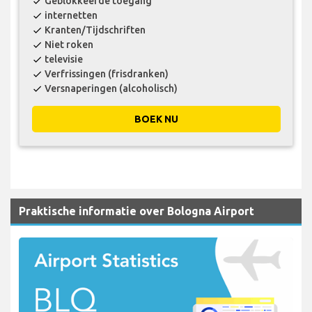
Geblokkeerde toegang
check
internetten
check
Kranten/Tijdschriften
check
Niet roken
check
televisie
check
Verfrissingen (frisdranken)
check
Versnaperingen (alcoholisch)
check
BOEK NU
Praktische informatie over Bologna Airport