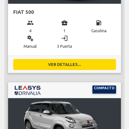
FIAT 500
group
business_center
local_gas_station
4
1
Gasolina
miscellaneous_services
login
Manual
3 Puerta
VER DETALLES...
COMPACTO