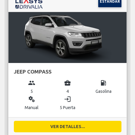
ESTÁNDAR
JEEP COMPASS
group
business_center
local_gas_station
5
4
Gasolina
miscellaneous_services
login
Manual
5 Puerta
VER DETALLES...