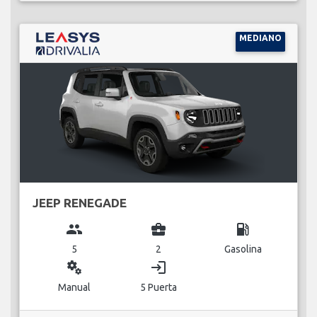
MEDIANO
JEEP RENEGADE
group
business_center
local_gas_station
5
2
Gasolina
miscellaneous_services
login
Manual
5 Puerta