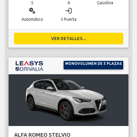
5
4
Gasolina
miscellaneous_services
login
Automático
5 Puerta
VER DETALLES...
MONOVOLUMEN DE 5 PLAZAS
ALFA ROMEO STELVIO