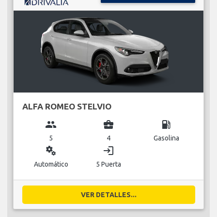
ALFA ROMEO STELVIO
group
business_center
local_gas_station
5
4
Gasolina
miscellaneous_services
login
Automático
5 Puerta
VER DETALLES...