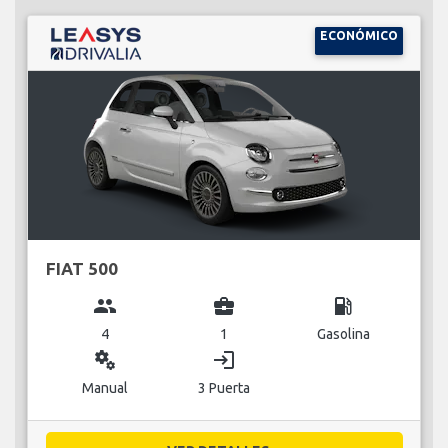
ECONÓMICO
FIAT 500
group
business_center
local_gas_station
4
1
Gasolina
miscellaneous_services
login
Manual
3 Puerta