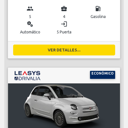
group
business_center
local_gas_station
5
4
Gasolina
miscellaneous_services
login
Automático
5 Puerta
VER DETALLES...
ECONÓMICO