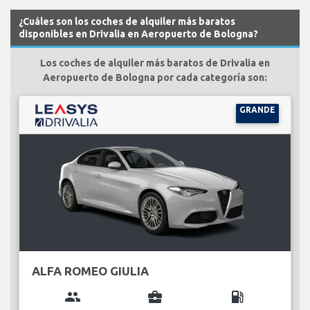
¿Cuáles son los coches de alquiler más baratos
disponibles en Drivalia en Aeropuerto de Bologna?
Los coches de alquiler más baratos de Drivalia en
Aeropuerto de Bologna por cada categoría son:
GRANDE
ALFA ROMEO GIULIA
group
business_center
local_gas_station