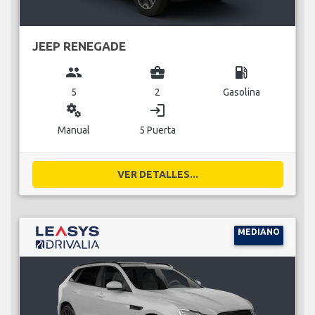
JEEP RENEGADE
group
business_center
local_gas_station
5
2
Gasolina
miscellaneous_services
login
Manual
5 Puerta
VER DETALLES...
MEDIANO