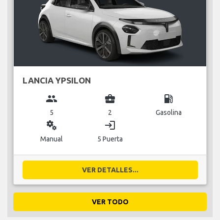
LANCIA YPSILON
group
business_center
local_gas_station
5
2
Gasolina
miscellaneous_services
login
Manual
5 Puerta
VER DETALLES...
VER TODO