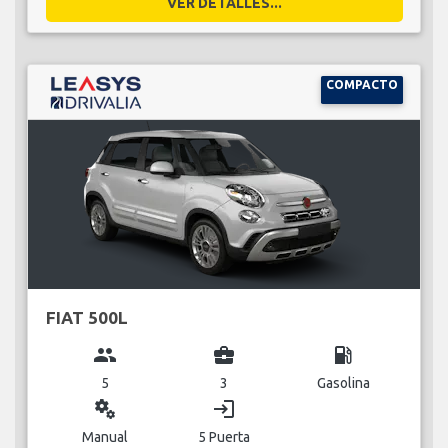
VER DETALLES...
COMPACTO
FIAT 500L
group
business_center
local_gas_station
5
3
Gasolina
miscellaneous_services
login
Manual
5 Puerta