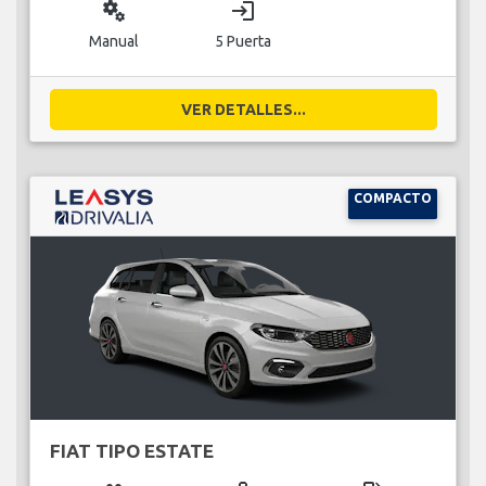
miscellaneous_services
login
Manual
5 Puerta
VER DETALLES...
COMPACTO
FIAT TIPO ESTATE