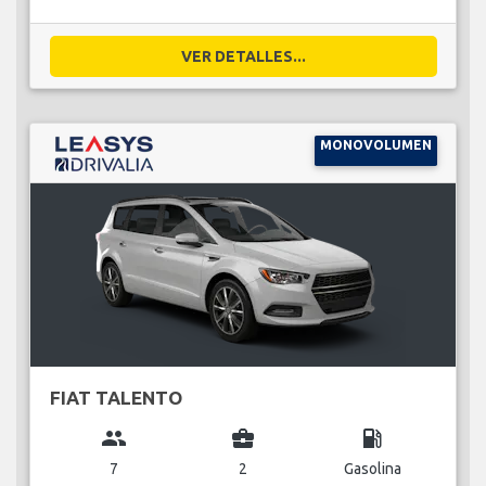
VER DETALLES...
MONOVOLUMEN
FIAT TALENTO
group
business_center
local_gas_station
7
2
Gasolina