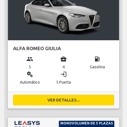
ALFA ROMEO GIULIA
group
business_center
local_gas_station
5
4
Gasolina
miscellaneous_services
login
Automático
5 Puerta
VER DETALLES...
MONOVOLUMEN DE 5 PLAZAS