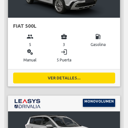
FIAT 500L
group
business_center
local_gas_station
5
3
Gasolina
miscellaneous_services
login
Manual
5 Puerta
VER DETALLES...
MONOVOLUMEN