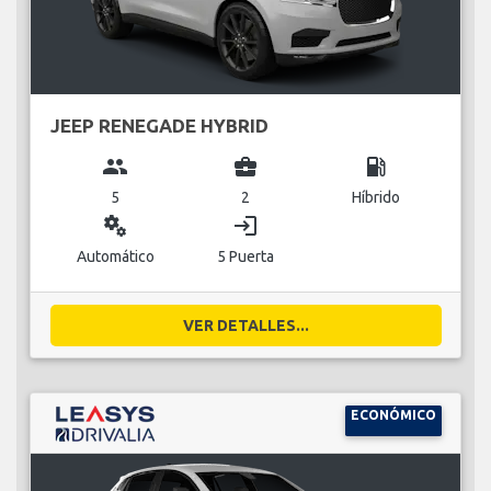
JEEP RENEGADE HYBRID
group
business_center
local_gas_station
5
2
Híbrido
miscellaneous_services
login
Automático
5 Puerta
VER DETALLES...
ECONÓMICO