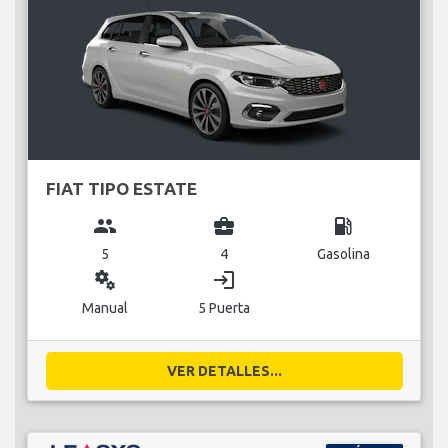
FIAT TIPO ESTATE
group
business_center
local_gas_station
5
4
Gasolina
miscellaneous_services
login
Manual
5 Puerta
VER DETALLES...