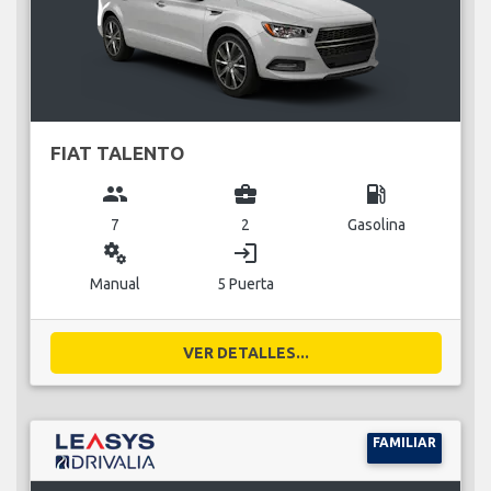
FIAT TALENTO
group
business_center
local_gas_station
7
2
Gasolina
miscellaneous_services
login
Manual
5 Puerta
VER DETALLES...
FAMILIAR