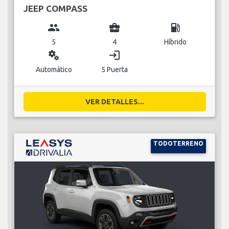
JEEP COMPASS
group
business_center
local_gas_station
5
4
Híbrido
miscellaneous_services
login
Automático
5 Puerta
VER DETALLES...
TODOTERRENO