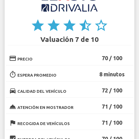
star
star
star
star_half
star_border
Valuación 7 de 10
credit_card
70 / 100
PRECIO
timer
8 minutos
ESPERA PROMEDIO
directions_car
72 / 100
CALIDAD DEL VEHÍCULO
room_service
71 / 100
ATENCIÓN EN MOSTRADOR
flag
71 / 100
RECOGIDA DE VEHÍCULOS
beenhere
70 / 100