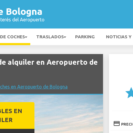
e Bologna
nterés del Aeropuerto
 DE COCHES
TRASLADOS
PARKING
NOTICIAS Y
de alquiler en Aeropuerto de
oches en Aeropuerto de Bologna
st
BLES EN
ILER
credit_card
PREC