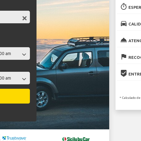
timer
ESPER
directions_car
CALID
room_service
ATEN
flag
RECOG
beenhere
ENTRE
* Calculado de