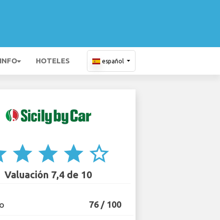
 INFO
HOTELES
español
ar
star
star
star
star_border
Valuación 7,4 de 10
76 / 100
IO