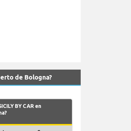
uerto de Bologna?
 SICILY BY CAR en
na?