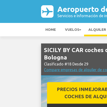
Aeropuerto d
Servicios e Información de i
HOME
VUELOS
ALQUILER
SICILY BY CAR coches 
Bologna
Clasificado #18 Desde 29
Compare empresas de alquiler de c
PRECIOS INMEJORA
COCHES DE ALQU