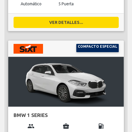
Automático
5 Puerta
VER DETALLES...
COMPACTO ESPECIAL
BMW 1 SERIES
group
business_center
local_gas_station