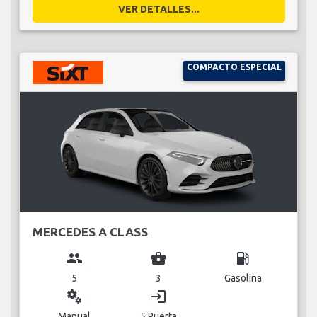
VER DETALLES...
COMPACTO ESPECIAL
MERCEDES A CLASS
group
business_center
local_gas_station
5
3
Gasolina
miscellaneous_services
login
Manual
5 Puerta