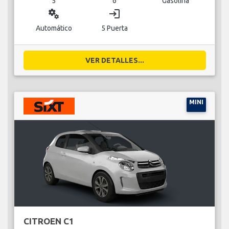
5
6
Gasolina
miscellaneous_services
login
Automático
5 Puerta
VER DETALLES...
MINI
CITROEN C1