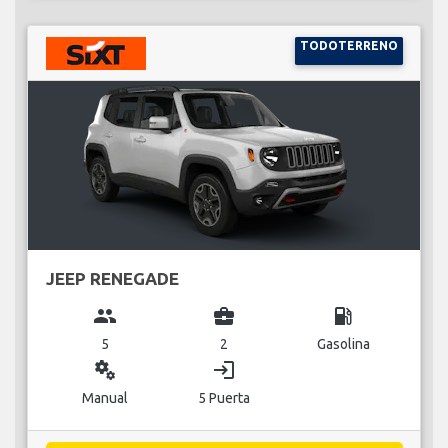
TODOTERRENO
JEEP RENEGADE
group
business_center
local_gas_station
5
2
Gasolina
miscellaneous_services
login
Manual
5 Puerta