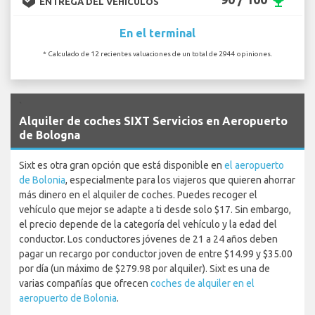
emoji_events
ENTREGA DEL VEHÍCULOS
En el terminal
* Calculado de 12 recientes valuaciones de un total de 2944 opiniones.
`
Alquiler de coches SIXT Servicios en Aeropuerto
de Bologna
Sixt es otra gran opción que está disponible en
el aeropuerto
de Bolonia
, especialmente para los viajeros que quieren ahorrar
más dinero en el alquiler de coches. Puedes recoger el
vehículo que mejor se adapte a ti desde solo $17. Sin embargo,
el precio depende de la categoría del vehículo y la edad del
conductor. Los conductores jóvenes de 21 a 24 años deben
pagar un recargo por conductor joven de entre $14.99 y $35.00
por día (un máximo de $279.98 por alquiler). Sixt es una de
varias compañías que ofrecen
coches de alquiler en el
aeropuerto de Bolonia
.