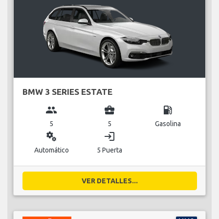
BMW 3 SERIES ESTATE
group
business_center
local_gas_station
5
5
Gasolina
miscellaneous_services
login
Automático
5 Puerta
VER DETALLES...