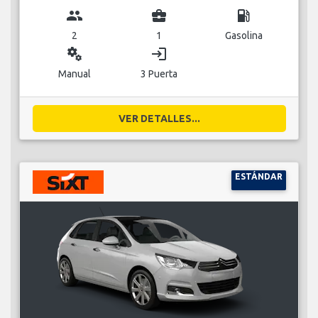
group
business_center
local_gas_station
2
1
Gasolina
miscellaneous_services
login
Manual
3 Puerta
VER DETALLES...
ESTÁNDAR