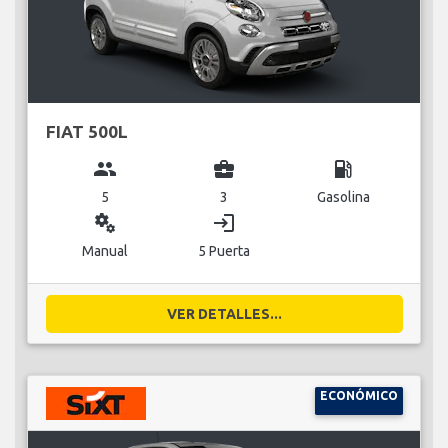
FIAT 500L
group
business_center
local_gas_station
5
3
Gasolina
miscellaneous_services
login
Manual
5 Puerta
VER DETALLES...
ECONÓMICO