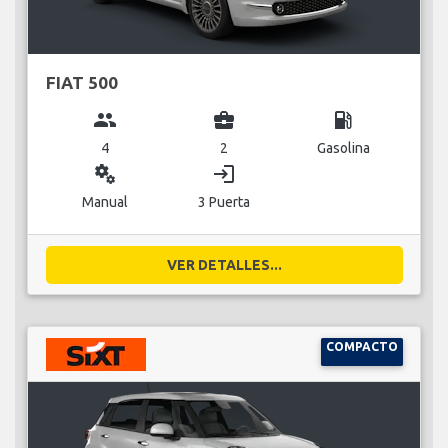
FIAT 500
group
business_center
local_gas_station
4
2
Gasolina
miscellaneous_services
login
Manual
3 Puerta
VER DETALLES...
COMPACTO