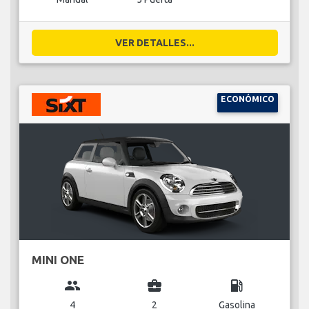
VER DETALLES...
ECONÓMICO
MINI ONE
group
business_center
local_gas_station
4
2
Gasolina