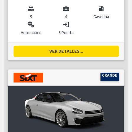
group
business_center
local_gas_station
5
4
Gasolina
miscellaneous_services
login
Automático
5 Puerta
VER DETALLES...
GRANDE