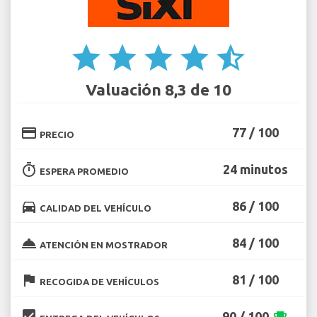
star
star
star
star
star_half
Valuación 8,3 de 10
credit_card
77 / 100
PRECIO
timer
24 minutos
ESPERA PROMEDIO
directions_car
86 / 100
CALIDAD DEL VEHÍCULO
room_service
84 / 100
ATENCIÓN EN MOSTRADOR
flag
81 / 100
RECOGIDA DE VEHÍCULOS
beenhere
90 / 100