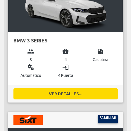
BMW 3 SERIES
group
business_center
local_gas_station
5
4
Gasolina
miscellaneous_services
login
Automático
4 Puerta
VER DETALLES...
FAMILIAR