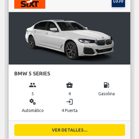
LUJO
BMW 5 SERIES
group
business_center
local_gas_station
5
4
Gasolina
miscellaneous_services
login
Automático
4 Puerta
VER DETALLES...