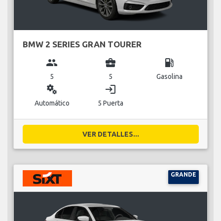
BMW 2 SERIES GRAN TOURER
group
business_center
local_gas_station
5
5
Gasolina
miscellaneous_services
login
Automático
5 Puerta
VER DETALLES...
GRANDE