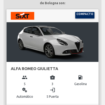
de Bologna son:
COMPACTO
ALFA ROMEO GIULIETTA
group
business_center
local_gas_station
5
3
Gasolina
miscellaneous_services
login
Automático
5 Puerta