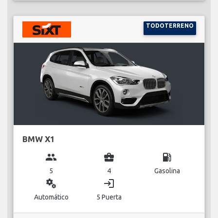
TODOTERRENO
BMW X1
group
business_center
local_gas_station
5
4
Gasolina
miscellaneous_services
login
Automático
5 Puerta