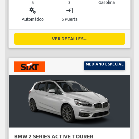
5
3
Gasolina
miscellaneous_services
login
Automático
5 Puerta
VER DETALLES...
MEDIANO ESPECIAL
BMW 2 SERIES ACTIVE TOURER