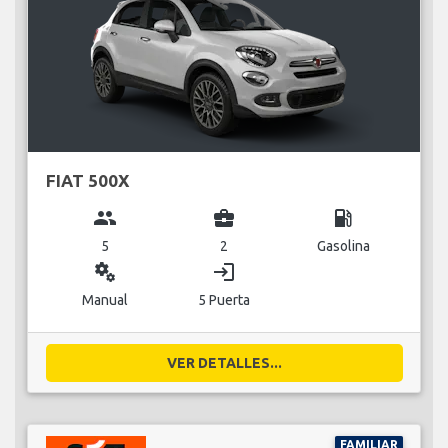
FIAT 500X
group
business_center
local_gas_station
5
2
Gasolina
miscellaneous_services
login
Manual
5 Puerta
VER DETALLES...
FAMILIAR