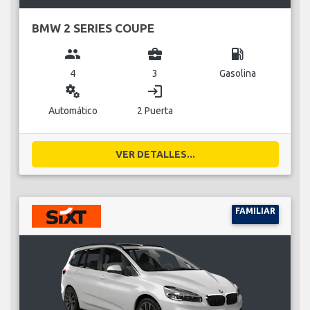
BMW 2 SERIES COUPE
group
business_center
local_gas_station
4
3
Gasolina
miscellaneous_services
login
Automático
2 Puerta
VER DETALLES...
FAMILIAR