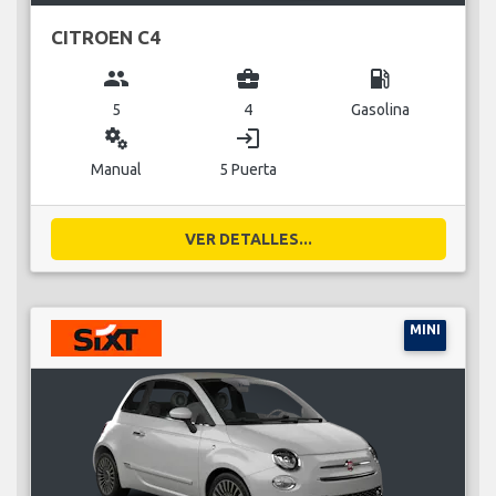
CITROEN C4
group
business_center
local_gas_station
5
4
Gasolina
miscellaneous_services
login
Manual
5 Puerta
VER DETALLES...
MINI