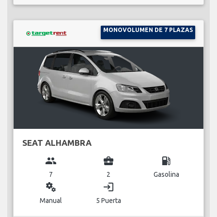
MONOVOLUMEN DE 7 PLAZAS
SEAT ALHAMBRA
group
business_center
local_gas_station
7
2
Gasolina
miscellaneous_services
login
Manual
5 Puerta