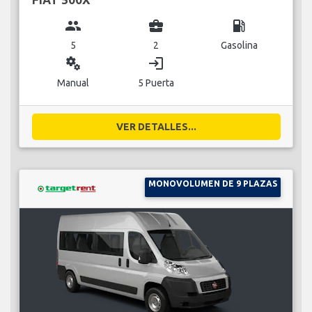
group
business_center
local_gas_station
5
2
Gasolina
miscellaneous_services
login
Manual
5 Puerta
VER DETALLES...
MONOVOLUMEN DE 9 PLAZAS