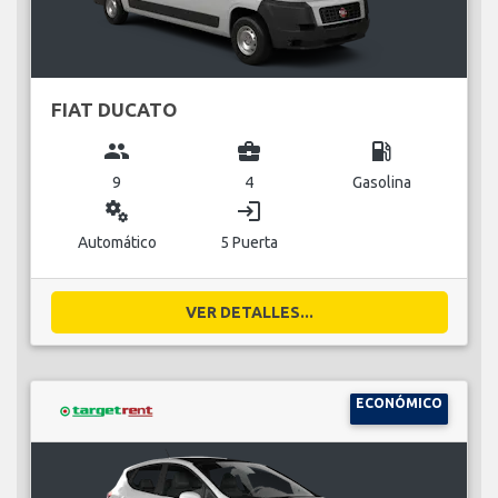
FIAT DUCATO
group
business_center
local_gas_station
9
4
Gasolina
miscellaneous_services
login
Automático
5 Puerta
VER DETALLES...
ECONÓMICO