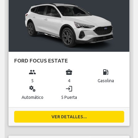
FORD FOCUS ESTATE
group
business_center
local_gas_station
5
4
Gasolina
miscellaneous_services
login
Automático
5 Puerta
VER DETALLES...