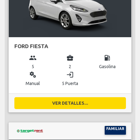
FORD FIESTA
group
business_center
local_gas_station
5
2
Gasolina
miscellaneous_services
login
Manual
5 Puerta
VER DETALLES...
FAMILIAR