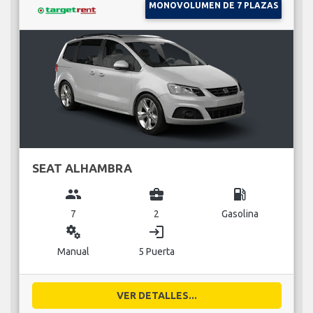
MONOVOLUMEN DE 7 PLAZAS
SEAT ALHAMBRA
group
business_center
local_gas_station
7
2
Gasolina
miscellaneous_services
login
Manual
5 Puerta
VER DETALLES...