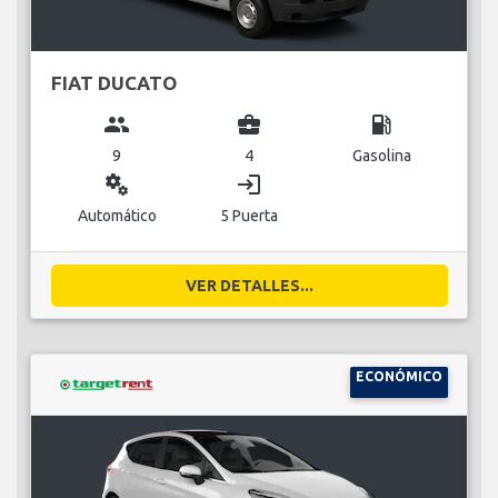
FIAT DUCATO
group
business_center
local_gas_station
9
4
Gasolina
miscellaneous_services
login
Automático
5 Puerta
VER DETALLES...
ECONÓMICO