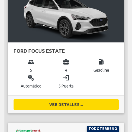
FORD FOCUS ESTATE
group
business_center
local_gas_station
5
4
Gasolina
miscellaneous_services
login
Automático
5 Puerta
VER DETALLES...
TODOTERRENO