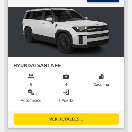
HYUNDAI SANTA FE
group
business_center
local_gas_station
5
4
Gasolina
miscellaneous_services
login
Automático
5 Puerta
VER DETALLES...