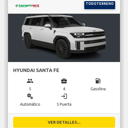
TODOTERRENO
HYUNDAI SANTA FE
group
business_center
local_gas_station
5
4
Gasolina
miscellaneous_services
login
Automático
5 Puerta
VER DETALLES...