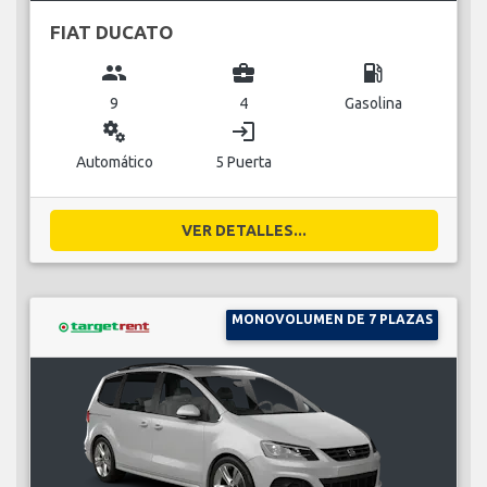
FIAT DUCATO
group
business_center
local_gas_station
9
4
Gasolina
miscellaneous_services
login
Automático
5 Puerta
VER DETALLES...
MONOVOLUMEN DE 7 PLAZAS