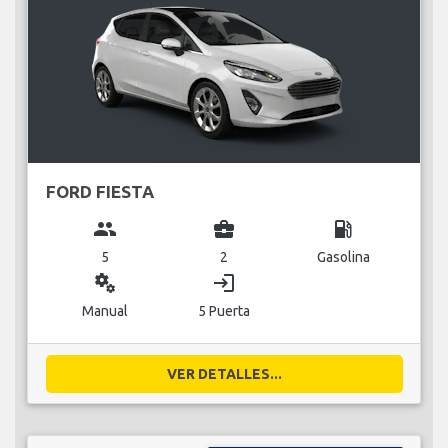
FORD FIESTA
group
business_center
local_gas_station
5
2
Gasolina
miscellaneous_services
login
Manual
5 Puerta
VER DETALLES...