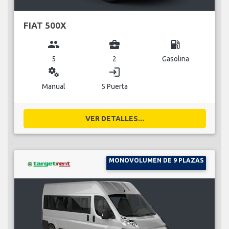
FIAT 500X
group
business_center
local_gas_station
5
2
Gasolina
miscellaneous_services
login
Manual
5 Puerta
VER DETALLES...
MONOVOLUMEN DE 9 PLAZAS