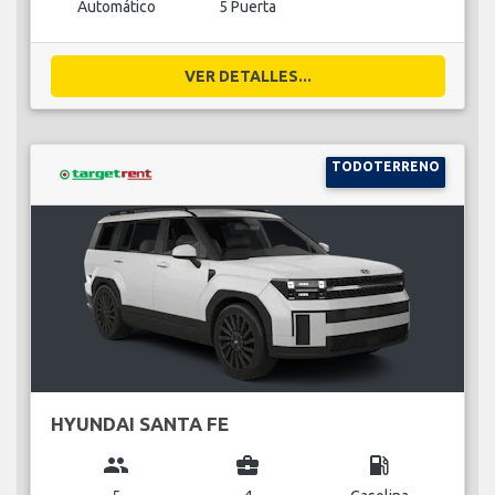
Automático
5 Puerta
VER DETALLES...
TODOTERRENO
HYUNDAI SANTA FE
group
business_center
local_gas_station