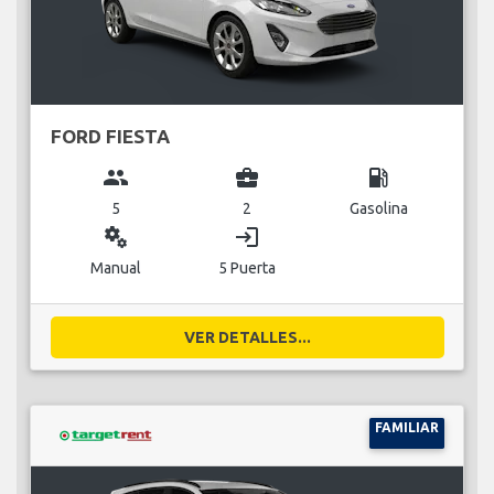
FORD FIESTA
group
business_center
local_gas_station
5
2
Gasolina
miscellaneous_services
login
Manual
5 Puerta
VER DETALLES...
FAMILIAR