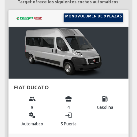
Target ofrece los siguientes coches automáticos:
MONOVOLUMEN DE 9 PLAZAS
FIAT DUCATO
group
business_center
local_gas_station
9
4
Gasolina
miscellaneous_services
login
Automático
5 Puerta