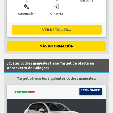
5
4
Gasolina
miscellaneous_services
login
Automático
5 Puerta
VER DETALLES...
MÁS INFORMACIÓN
¿Cuáles coches manuales tiene Target de oferta en
Aeropuerto de Bologna?
Target ofrece los siguientes coches manuales:
ECONÓMICO