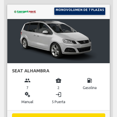
MONOVOLUMEN DE 7 PLAZAS
SEAT ALHAMBRA
group
business_center
local_gas_station
7
2
Gasolina
miscellaneous_services
login
Manual
5 Puerta