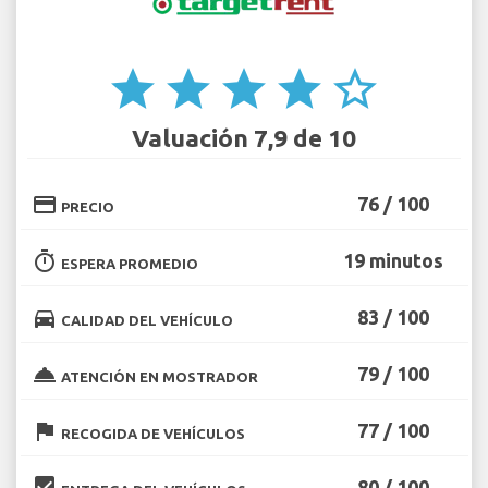
star
star
star
star
star_border
Valuación 7,9 de 10
credit_card
76 / 100
PRECIO
timer
19 minutos
ESPERA PROMEDIO
directions_car
83 / 100
CALIDAD DEL VEHÍCULO
room_service
79 / 100
ATENCIÓN EN MOSTRADOR
flag
77 / 100
RECOGIDA DE VEHÍCULOS
beenhere
80 / 100