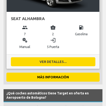
SEAT ALHAMBRA
group
business_center
local_gas_station
7
2
Gasolina
miscellaneous_services
login
Manual
5 Puerta
VER DETALLES...
MÁS INFORMACIÓN
¿Qué coches automáticos tiene Target en oferta en
Aeropuerto de Bologna?