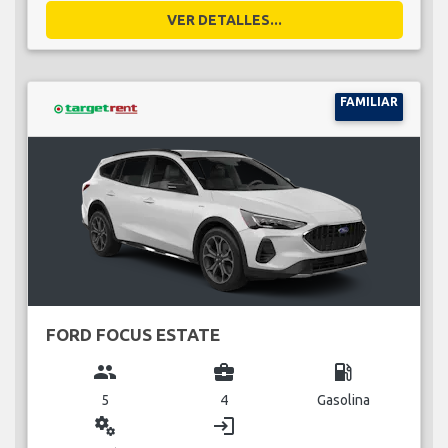
VER DETALLES...
FAMILIAR
FORD FOCUS ESTATE
group
business_center
local_gas_station
5
4
Gasolina
miscellaneous_services
login