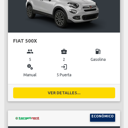
FIAT 500X
group
business_center
local_gas_station
5
2
Gasolina
miscellaneous_services
login
Manual
5 Puerta
VER DETALLES...
ECONÓMICO