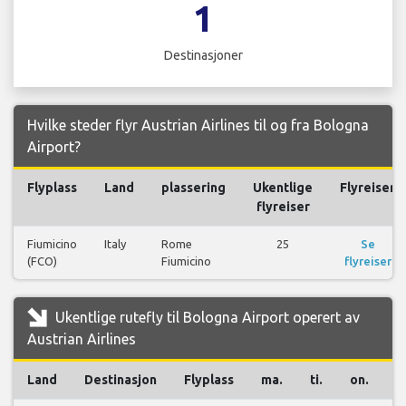
1
Destinasjoner
Hvilke steder flyr Austrian Airlines til og fra Bologna
Airport?
Flyplass
Land
plassering
Ukentlige
Flyreiser
flyreiser
Fiumicino
Italy
Rome
25
Se
(FCO)
Fiumicino
flyreiser
Ukentlige rutefly til Bologna Airport operert av
Austrian Airlines
Land
Destinasjon
Flyplass
ma.
ti.
on.
t