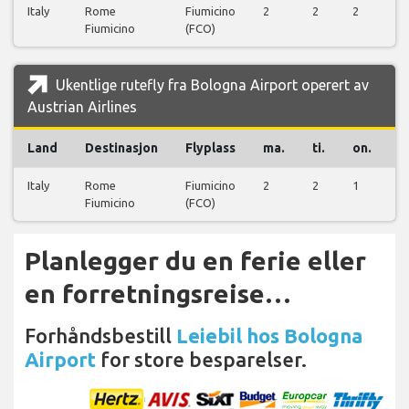
Italy
Rome
Fiumicino
2
2
2
2
Fiumicino
(FCO)
Ukentlige rutefly fra Bologna Airport operert av
Austrian Airlines
Land
Destinasjon
Flyplass
ma.
ti.
on.
t
Italy
Rome
Fiumicino
2
2
1
2
Fiumicino
(FCO)
Planlegger du en ferie eller
en forretningsreise…
Forhåndsbestill
Leiebil hos Bologna
Airport
for store besparelser.