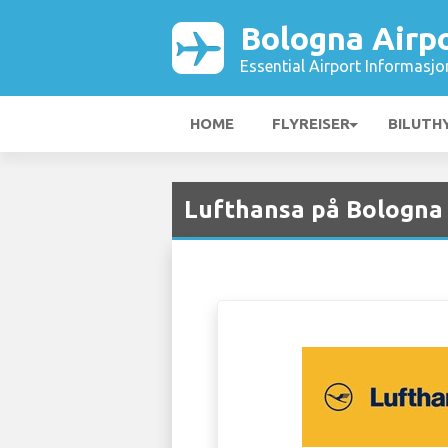
Bologna Airp
Essential Airport Informasjo
HOME
FLYREISER
BILUTH
Lufthansa på Bologna 