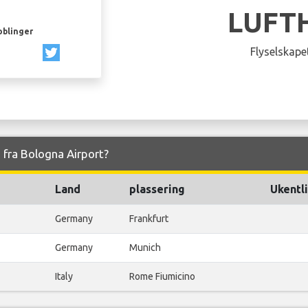
LUFT
oblinger
Flyselskapet
g fra Bologna Airport?
Land
plassering
Ukentli
Germany
Frankfurt
Germany
Munich
Italy
Rome Fiumicino