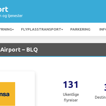
ort
n og tjenester
YRNING
FLYPLASSTRANSPORT
PARKERING
INF
Airport – BLQ
131
Ukentlige
Destin
flyreiser