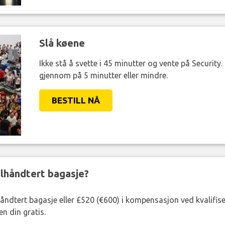
Slå køene
Ikke stå å svette i 45 minutter og vente på Security
gjennom på 5 minutter eller mindre.
BESTILL NÅ
eilhåndtert bagasje?
lhåndtert bagasje eller £520 (€600) i kompensasjon ved kvalifis
n din gratis.