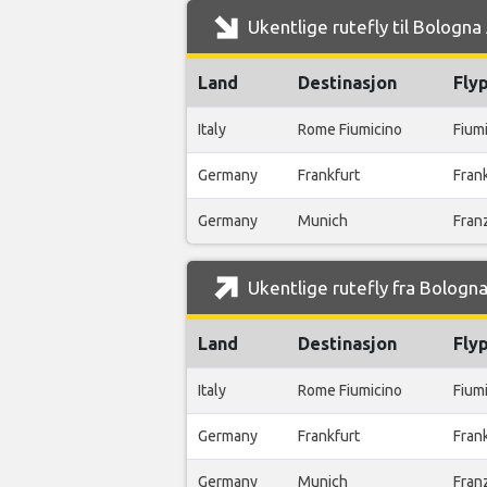
Ukentlige rutefly til Bologna
Land
Destinasjon
Fly
Italy
Rome Fiumicino
Fium
Germany
Frankfurt
Frank
Germany
Munich
Fran
Ukentlige rutefly fra Bologna
Land
Destinasjon
Fly
Italy
Rome Fiumicino
Fium
Germany
Frankfurt
Frank
Germany
Munich
Fran