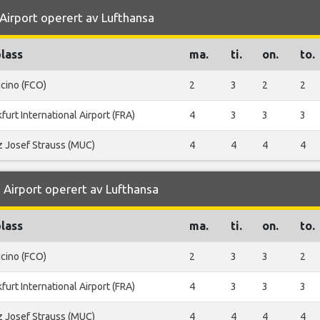
 Airport operert av Lufthansa
plass
ma.
ti.
on.
to.
icino (FCO)
2
3
2
2
furt International Airport (FRA)
4
3
3
3
z Josef Strauss (MUC)
4
4
4
4
 Airport operert av Lufthansa
plass
ma.
ti.
on.
to.
icino (FCO)
2
3
3
2
furt International Airport (FRA)
4
3
3
3
z Josef Strauss (MUC)
4
4
4
4