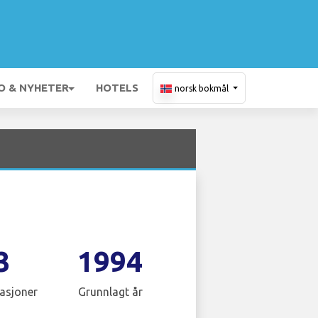
O & NYHETER
HOTELS
norsk bokmål
3
1994
asjoner
Grunnlagt år