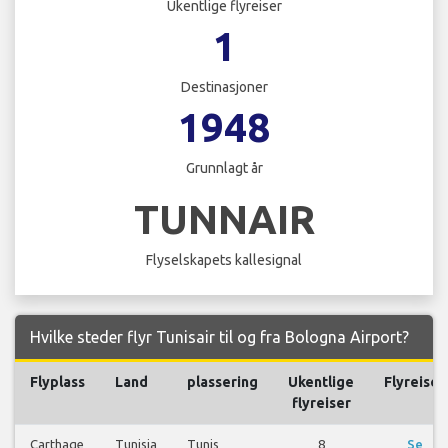
Ukentlige flyreiser
1
Destinasjoner
1948
Grunnlagt år
TUNNAIR
Flyselskapets kallesignal
Hvilke steder flyr Tunisair til og fra Bologna Airport?
Flyplass
Land
plassering
Ukentlige
Flyreiser
flyreiser
Carthage
Tunisia
Tunis
8
Se