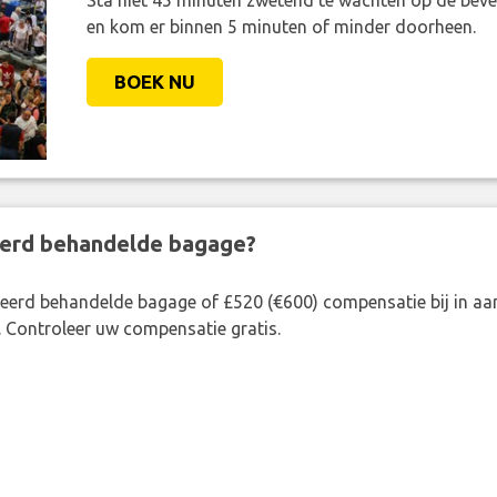
Sta niet 45 minuten zwetend te wachten op de bevei
en kom er binnen 5 minuten of minder doorheen.
BOEK NU
eerd behandelde bagage?
rkeerd behandelde bagage of £520 (€600) compensatie bij in 
. Controleer uw compensatie gratis.