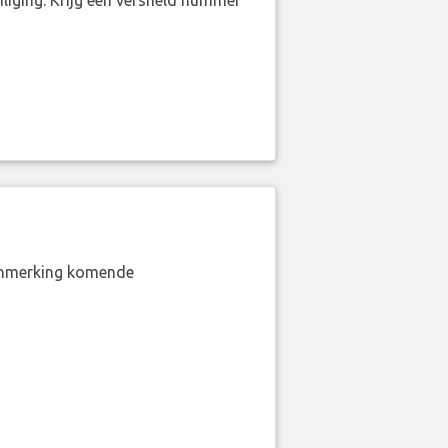
liging. Krijg een versneld nummer
aanmerking komende