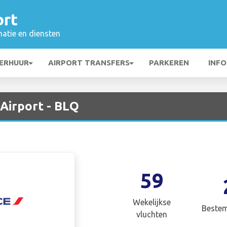
ort
matie en diensten
ERHUUR
AIRPORT TRANSFERS
PARKEREN
INFO
Airport - BLQ
59
Wekelijkse
Beste
vluchten