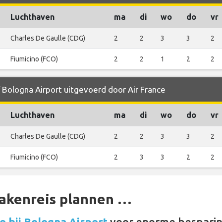
Luchthaven
ma
di
wo
do
vr
Charles De Gaulle (CDG)
2
2
3
3
2
Fiumicino (FCO)
2
2
1
2
2
f Bologna Airport uitgevoerd door Air France
Luchthaven
ma
di
wo
do
vr
Charles De Gaulle (CDG)
2
2
3
3
2
Fiumicino (FCO)
2
3
3
2
2
zakenreis plannen …
 bij Bologna Airport
voor enorme besparin