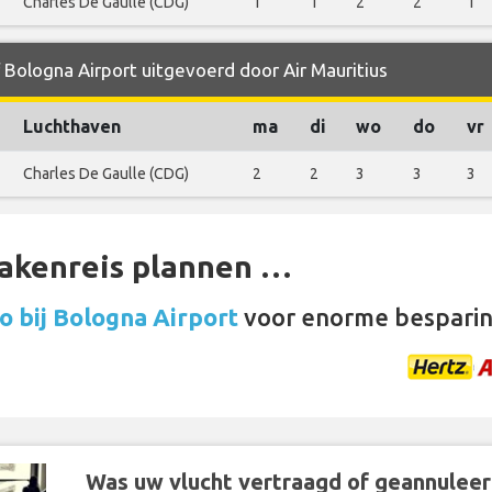
Charles De Gaulle (CDG)
1
1
2
2
1
 Bologna Airport uitgevoerd door Air Mauritius
Luchthaven
ma
di
wo
do
vr
Charles De Gaulle (CDG)
2
2
3
3
3
zakenreis plannen …
 bij Bologna Airport
voor enorme besparin
Was uw vlucht vertraagd of geannuleer