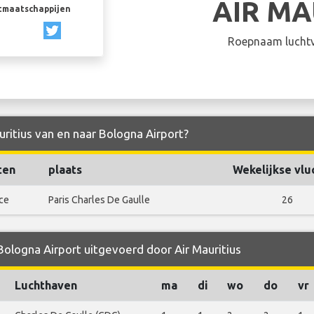
AIR MA
rtmaatschappijen
Roepnaam luchtv
uritius van en naar Bologna Airport?
ten
plaats
Wekelijkse vlu
ce
Paris Charles De Gaulle
26
Bologna Airport uitgevoerd door Air Mauritius
Luchthaven
ma
di
wo
do
vr