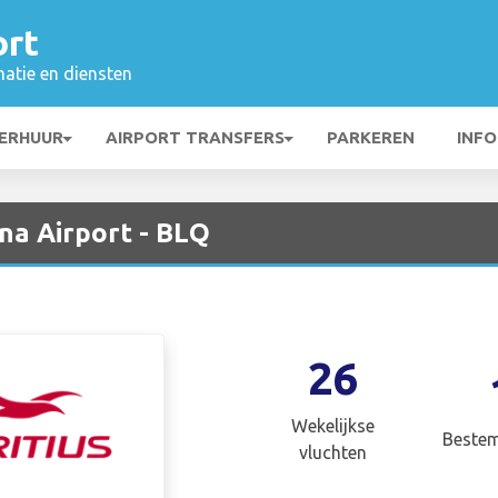
ort
matie en diensten
ERHUUR
AIRPORT TRANSFERS
PARKEREN
INFO
na Airport - BLQ
26
Wekelijkse
Beste
vluchten