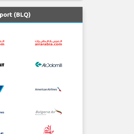
port (BLQ)