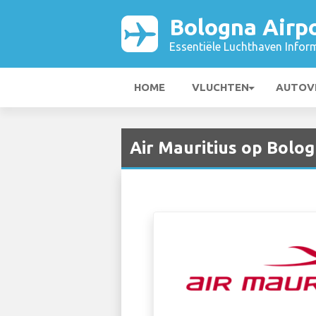
Bologna Airp
Essentiële Luchthaven Infor
HOME
VLUCHTEN
AUTOV
Air Mauritius op Bolog