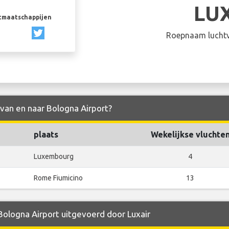
LU
rtmaatschappijen
Roepnaam luchtv
 van en naar Bologna Airport?
plaats
Wekelijkse vluchte
Luxembourg
4
Rome Fiumicino
13
 Bologna Airport uitgevoerd door Luxair