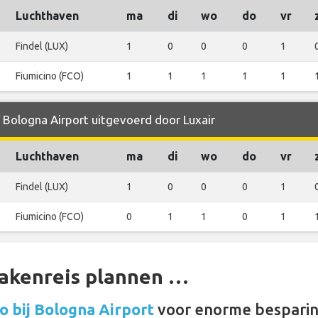
Luchthaven
ma
di
wo
do
vr
Findel (LUX)
1
0
0
0
1
Fiumicino (FCO)
1
1
1
1
1
f Bologna Airport uitgevoerd door Luxair
Luchthaven
ma
di
wo
do
vr
Findel (LUX)
1
0
0
0
1
Fiumicino (FCO)
0
1
1
0
1
zakenreis plannen …
 bij Bologna Airport
voor enorme besparin