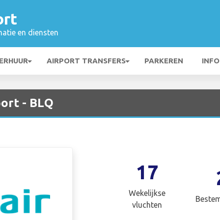
ort
matie en diensten
ERHUUR
AIRPORT TRANSFERS
PARKEREN
INFO
port - BLQ
17
Wekelijkse
Beste
vluchten