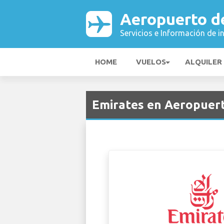
Aeropuerto d
Servicios e Información de i
HOME
VUELOS
ALQUILER
Emirates en Aeropuert