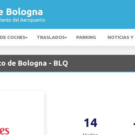
e Bologna
nterés del Aeropuerto
 DE COCHES
TRASLADOS
PARKING
NOTICIAS Y
o de Bologna - BLQ
14