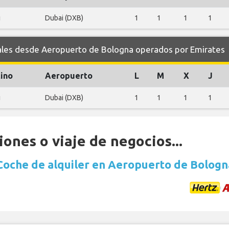
i
Dubai (DXB)
1
1
1
1
es desde Aeropuerto de Bologna operados por Emirates
ino
Aeropuerto
L
M
X
J
i
Dubai (DXB)
1
1
1
1
ones o viaje de negocios...
Coche de alquiler en Aeropuerto de Bologn