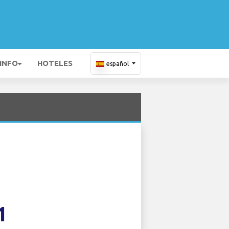
 INFO
HOTELES
español
1