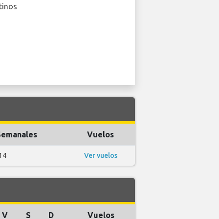
tinos
Semanales
Vuelos
14
Ver vuelos
V
S
D
Vuelos