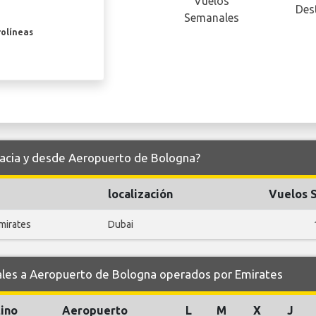
Vuelos
Des
Semanales
rolíneas
hacia y desde Aeropuerto de Bologna?
localización
Vuelos 
mirates
Dubai
es a Aeropuerto de Bologna operados por Emirates
ino
Aeropuerto
L
M
X
J