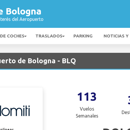
e Bologna
nterés del Aeropuerto
 DE COCHES
TRASLADOS
PARKING
NOTICIAS Y
uerto de Bologna - BLQ
113
Vuelos
Des
Semanales
rolíneas