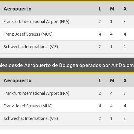
Aeropuerto
L
M
X
Frankfurt International Airport (FRA)
2
3
3
Franz Josef Strauss (MUC)
4
4
4
Schwechat International (VIE)
2
1
2
es desde Aeropuerto de Bologna operados por Air Dolomi
Aeropuerto
L
M
X
Frankfurt International Airport (FRA)
2
4
3
Franz Josef Strauss (MUC)
4
4
4
Schwechat International (VIE)
2
1
2