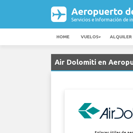
Aeropuerto d
Servicios e Información de i
HOME
VUELOS
ALQUILER
Air Dolomiti en Aerop
Enlaces útiles de ae