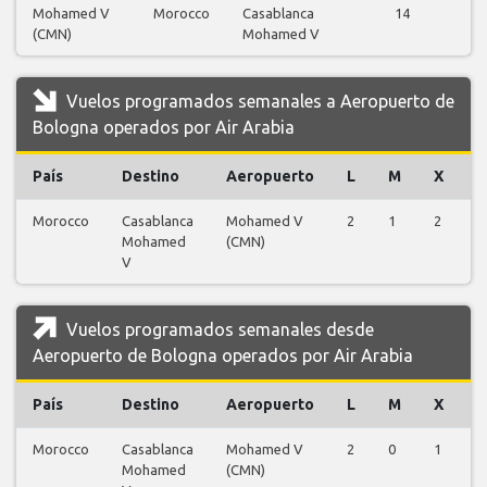
Mohamed V
Morocco
Casablanca
14
(CMN)
Mohamed V
v
Vuelos programados semanales a Aeropuerto de
Bologna operados por Air Arabia
País
Destino
Aeropuerto
L
M
X
J
Morocco
Casablanca
Mohamed V
2
1
2
1
Mohamed
(CMN)
V
Vuelos programados semanales desde
Aeropuerto de Bologna operados por Air Arabia
País
Destino
Aeropuerto
L
M
X
J
Morocco
Casablanca
Mohamed V
2
0
1
1
Mohamed
(CMN)