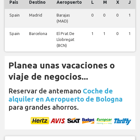
País
Destino
Aeropuerto
L
M
X
J
Spain
Madrid
Barajas
0
0
0
1
(MAD)
Spain
Barcelona
El Prat De
1
1
0
1
Llobregat
(BCN)
Planea unas vacaciones o
viaje de negocios...
Reservar de antemano
Coche de
alquiler en Aeropuerto de Bologna
para grandes ahorros.