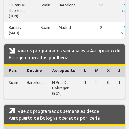
El Prat De
Spain
Barcelona
12
Ve
Llobregat
vue
(BCN)
Barajas
Spain
Madrid
2
Ve
(MAD)
vue
Vuelos programados semanales a Aeropuerto de
Bologna operados por Iberia
País
Destino
Aeropuerto
L
M
X
J
Spain
Barcelona
El Prat De
1
1
0
1
Llobregat
(BCN)
Vuelos programados semanales desde
Aeropuerto de Bologna operados por Iberia