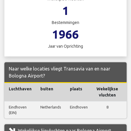
1
Bestemmingen
1966
Jaar van Oprichting
Naar welke locaties vliegt Transavia van en naar
Bologna Airport?
Luchthaven
buiten
plaats
Wekelijkse
V
vluchten
Eindhoven
Netherlands
Eindhoven
8
V
(EIN)
b
Wekelijkse lijnvluchten naar Bologna Airport